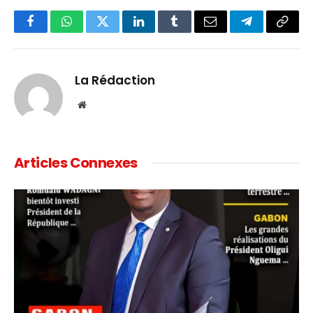
Facebook
WhatsApp
Twitter
LinkedIn
Tumblr
Email
Telegram
Copy
Link
La Rédaction
Website
Articles Connexes