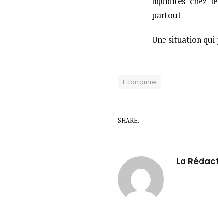
liquidités chez l
partout.
Une situation qui
Economie
SHARE.
La Rédac