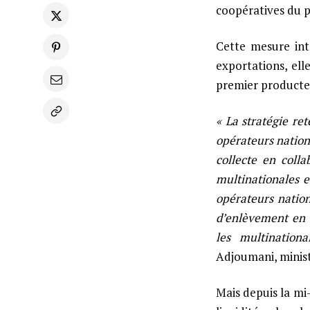
coopératives du p
Cette mesure inte
exportations, ell
premier producteu
« La stratégie re
opérateurs nationa
collecte en colla
multinationales e
opérateurs nation
d’enlèvement en c
les multinationa
Adjoumani, minist
Mais depuis la mi