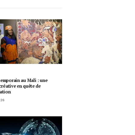
temporain au Mali : une
 créative en quête de
ration
026