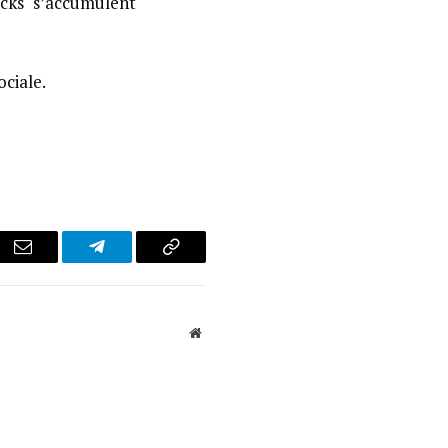
ocks s’accumulent
ciale.
r
Email
Telegram
Copy
Link
Website