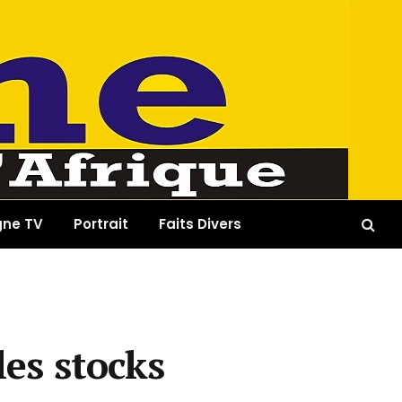
gne TV
Portrait
Faits Divers
les stocks