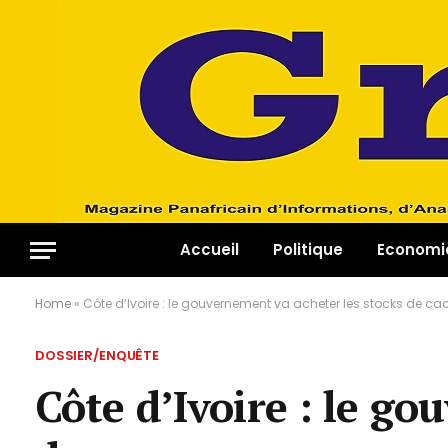
Accueil
Politique
Economi
Home
»
Côte d’Ivoire : le gouvernement va acheter les stocks de c
DOSSIER/ENQUÊTE
Côte d’Ivoire : le g