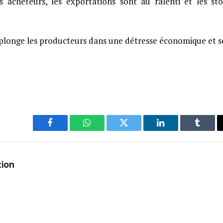
es acheteurs, les exportations sont au ralenti et les st
 plonge les producteurs dans une détresse économique et so
Facebook
WhatsApp
Twitter
LinkedIn
Tumbl
tion