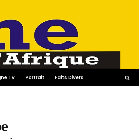
gne TV
Portrait
Faits Divers
pe