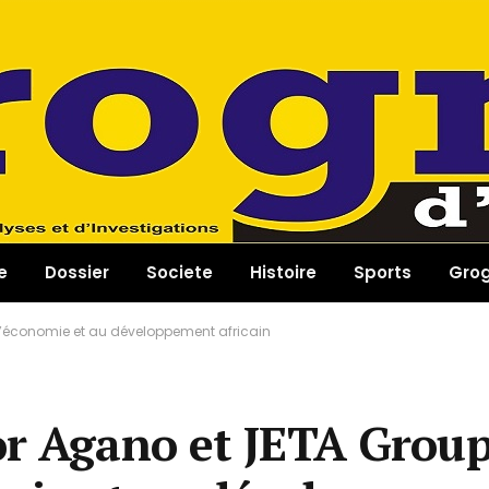
e
Dossier
Societe
Histoire
Sports
Gro
l’économie et au développement africain
or Agano et JETA Grou