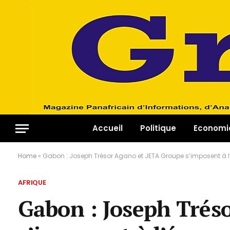
Accueil
Politique
Economi
Home
»
Gabon : Joseph Trésor Agano et JETA Groupe s’imposent à 
AFRIQUE
Gabon : Joseph Trés