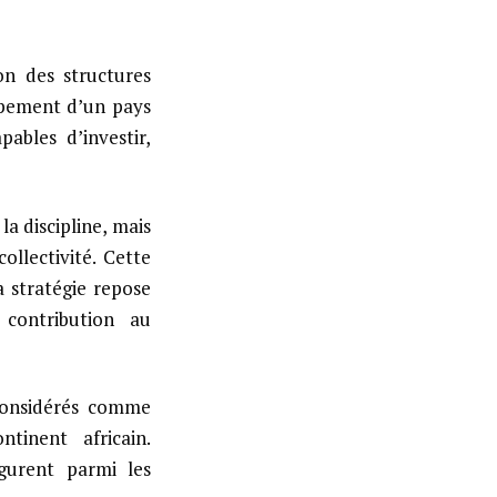
on des structures
ppement d’un pays
ables d’investir,
la discipline, mais
ollectivité. Cette
a stratégie repose
contribution au
 considérés comme
tinent africain.
igurent parmi les