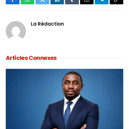
Facebook
WhatsApp
Twitter
LinkedIn
Tumblr
Email
Telegram
Copy
Link
La Rédaction
Articles Connexes