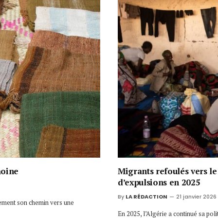
moine
Migrants refoulés vers le
d’expulsions en 2025
By
LA RÉDACTION
21 janvier 2026
lement son chemin vers une
En 2025, l’Algérie a continué sa pol