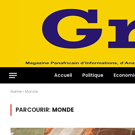
Accueil
Politique
Economi
Home
»
Monde
PARCOURIR:
MONDE