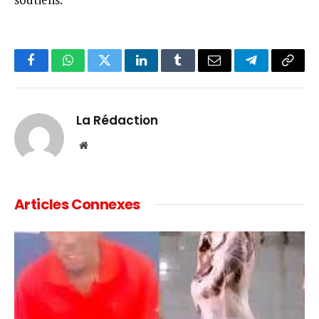
Facebook
WhatsApp
Twitter
LinkedIn
Tumblr
Email
Telegram
Copy
Link
La Rédaction
Website
Articles Connexes