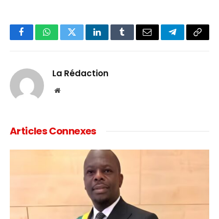
Facebook
WhatsApp
Twitter
LinkedIn
Tumblr
Email
Telegram
Copy
Link
La Rédaction
Website
Articles Connexes