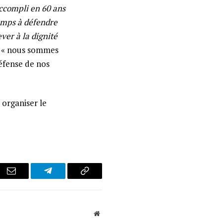
accompli en 60 ans
temps à défendre
ever à la dignité
« nous sommes
défense de nos
 organiser le
r
Email
Telegram
Copy
Link
Website