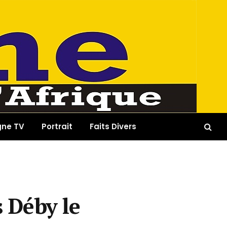
gne TV
Portrait
Faits Divers
s Déby le