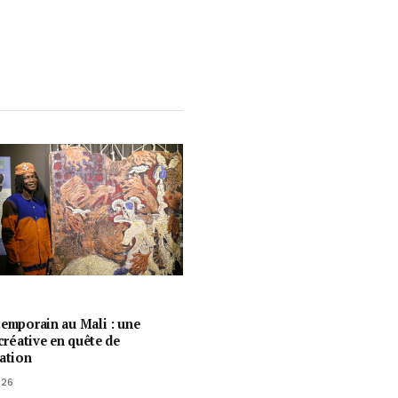
temporain au Mali : une
 créative en quête de
ration
026