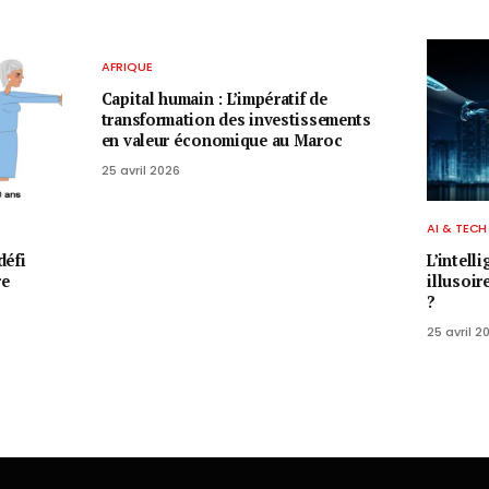
AFRIQUE
Capital humain : L’impératif de
transformation des investissements
en valeur économique au Maroc
25 avril 2026
AI & TECH
défi
L’intell
re
illusoir
?
25 avril 2