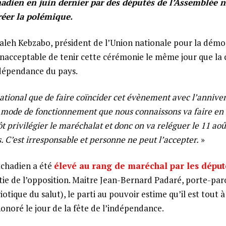
chadien en juin dernier par des députés de l’Assemblée n
réer la polémique.
aleh Kebzabo, président de l’Union nationale pour la démoc
 inacceptable de tenir cette cérémonie le même jour que 
ndépendance du pays.
ational que de faire coïncider cet évènement avec l’anniver
mode de fonctionnement que nous connaissons va faire en 
t privilégier le maréchalat et donc on va reléguer le 11 ao
. C’est irresponsable et personne ne peut l’accepter.
»
 tchadien a été
élevé au rang de maréchal par les déput
tie de l’opposition. Maitre Jean-Bernard Padaré, porte-pa
tique du salut), le parti au pouvoir estime qu’il est tout à
honoré le jour de la fête de l’indépendance.