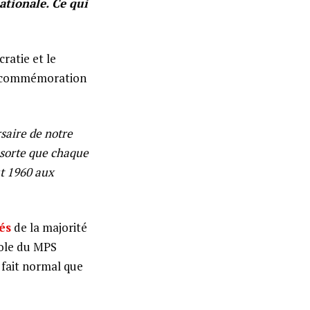
ationale. Ce qui
ratie et le
la commémoration
saire de notre
sorte que chaque
ût 1960 aux
és
de la majorité
role du MPS
 fait normal que