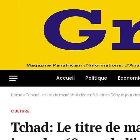
Accueil
Politique
Economi
Home
»
Tchad: Le titre de maréchal décerné à Idriss Déby le jour d
CULTURE
Tchad: Le titre de ma