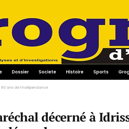
e
Dossier
Societe
Histoire
Sports
Gro
es 60 ans de l’indépendance
réchal décerné à Idris