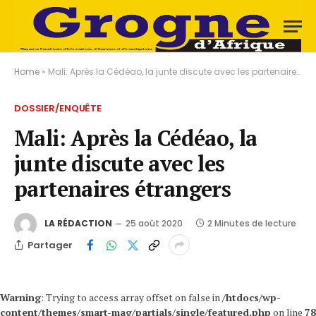
Home
»
Mali: Après la Cédéao, la junte discute avec les partenaires étrangers
DOSSIER/ENQUÊTE
Mali: Après la Cédéao, la
junte discute avec les
partenaires étrangers
LA RÉDACTION
25 août 2020
2 Minutes de lecture
Partager
Warning
: Trying to access array offset on false in
/htdocs/wp-
content/themes/smart-mag/partials/single/featured.php
on line
78