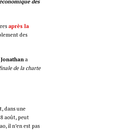
é économique des
ures
après la
bablement des
Jonathan
a
finale de la charte
t, dans une
18 août, peut
ao, il n’en est pas