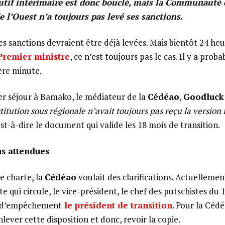
cutif intérimaire est donc bouclé, mais la Communaut
e l’Ouest n’a toujours pas levé ses sanctions
.
s sanctions devraient être déjà levées. Mais bientôt 24 he
Premier ministre
, ce n’est toujours pas le cas. Il y a pro
ère minute.
er séjour à Bamako, le médiateur de la
Cédéao
,
Goodluck
stitution sous régionale n’avait toujours pas reçu la version 
est-à-dire le document qui valide les 18 mois de transition.
ns attendues
e charte, la
Cédéao
voulait des clarifications. Actuellemen
te qui circule, le vice-président, le chef des putschistes du 
s d’empêchement
le président de transition
. Pour la Cédé
enlever cette disposition et donc, revoir la copie.