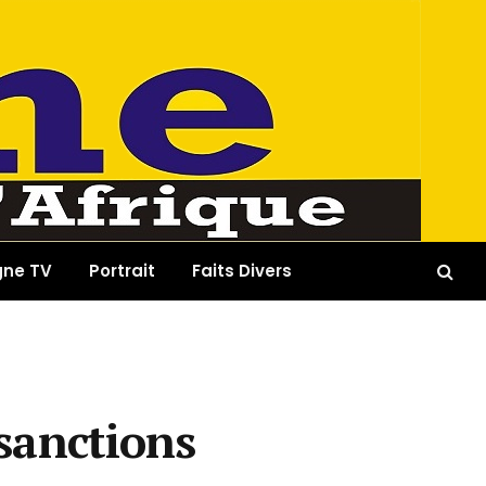
gne TV
Portrait
Faits Divers
 sanctions