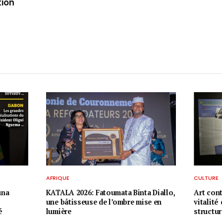
tion
AFRIQUE
CULTURE
una
KATALA 2026: Fatoumata Binta Diallo,
Art con
une bâtisseuse de l’ombre mise en
vitalité
é
lumière
structu