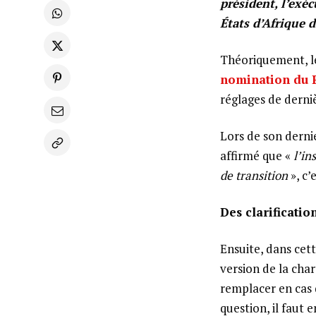
président, l’exé
États d’Afrique d
Théoriquement, le
nomination du 
réglages de derni
Lors de son derni
affirmé que «
l’in
de transition
», c’
Des clarificatio
Ensuite, dans cett
version de la char
remplacer en ca
question, il faut 