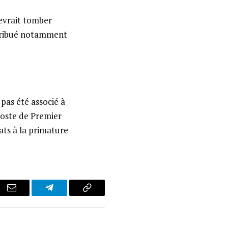
evrait tomber
ntribué notamment
 pas été associé à
poste de Premier
ats à la primature
r
Email
Telegram
Copy
Link