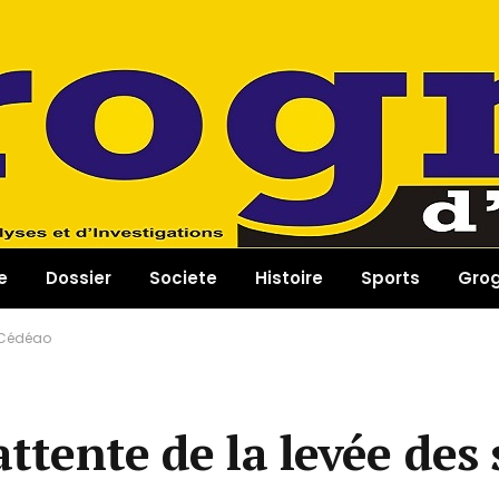
e
Dossier
Societe
Histoire
Sports
Gro
a Cédéao
attente de la levée des