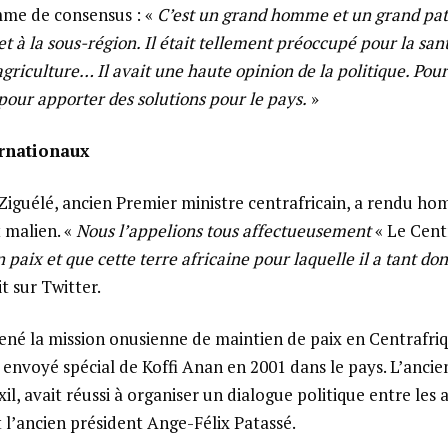
me de consensus : «
C’est un grand homme et un grand patr
t à la sous-région. Il était tellement préoccupé pour la sant
griculture… Il avait une haute opinion de la politique. Pour lu
our apporter des solutions pour le pays.
»
rnationaux
Ziguélé, ancien Premier ministre centrafricain, a rendu hom
t malien. «
Nous l’appelions tous affectueusement
« Le Cent
paix et que cette terre africaine pour laquelle il a tant don
it sur Twitter.
ené la mission onusienne de maintien de paix en Centrafri
té envoyé spécial de Koffi Anan en 2001 dans le pays. L’anci
xil, avait réussi à organiser un dialogue politique entre les
l’ancien président Ange-Félix Patassé.