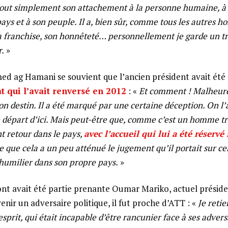
out simplement son attachement à la personne humaine, à s
ays et à son peuple. Il a, bien sûr, comme tous les autres 
sa franchise, son honnêteté… personnellement je garde un trè
r.
»
 ag Hamani se souvient que l’ancien président avait été
at qui l’avait renversé en 2012
: «
Et comment ! Malheur
n destin. Il a été marqué par une certaine déception. On l’a
 départ d’ici. Mais peut-être que, comme c’est un homme tr
t retour dans le pays,
avec l’accueil qui lui a été réservé
re que cela a un peu atténué le jugement qu’il portait sur 
’humilier dans son propre pays.
»
nt avait été partie prenante Oumar Mariko, actuel présiden
nir un adversaire politique, il fut proche d’ATT : «
Je retie
sprit, qui était incapable d’être rancunier face à ses adver