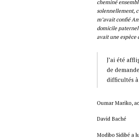
cheminé ensemble e
solennellement, c
m’avait confié Am
domicile paternel
avait une espèce d
J’ai été aff
de demander 
difficultés 
Oumar Mariko, act
David Baché
Modibo Sidibé a lu