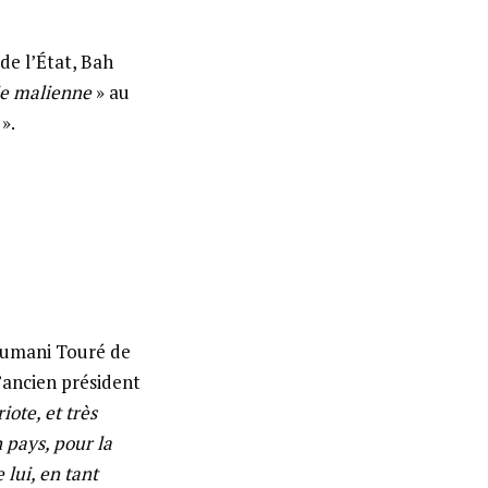
de l’État, Bah
ie malienne
» au
».
oumani Touré de
l’ancien président
iote, et très
 pays, pour la
 lui, en tant