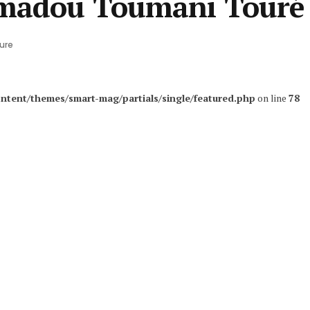
 Amadou Toumani Touré
ure
ntent/themes/smart-mag/partials/single/featured.php
on line
78