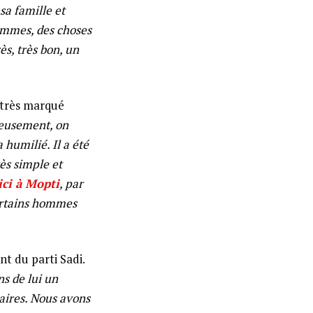
a famille et
hommes, des choses
s, très bon, un
 très marqué
eusement, on
 humilié. Il a été
ès simple et
 ici à Mopti
, par
certains hommes
t du parti Sadi.
ns de lui un
saires. Nous avons