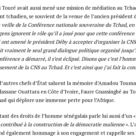
ouré avait aussi mené une mission de médiation au Tchad
t tchadien, se souvient de la venue de l’ancien président 
la veille de la Conférence nationale souveraine du Tchad, en 1
ns ignorent le rôle qu’il a joué pour que cette conférence a
i ont amené le président Déby à accepter d’organiser la CN
ait vraiment le seul grand dialogue politique organisé jusqu’i
onférence a démarré, il s’est éclipsé. Disons que c’est l’hom
sement de la CNS au Tchad. Et c’est ainsi que j’ai fait la co
 d’autres chefs d’État saluent la mémoire d’Amadou Touma
Alassane Ouattara en Côte d’Ivoire, Faure Gnassingbé au T
had qui déplore une immense perte pour l’Afrique.
tant des droits de l’homme sénégalais parle lui aussi d’un 
a contribué à la construction de la démocratie malienne
». L
end également hommage à son engagement et rappelle ses l