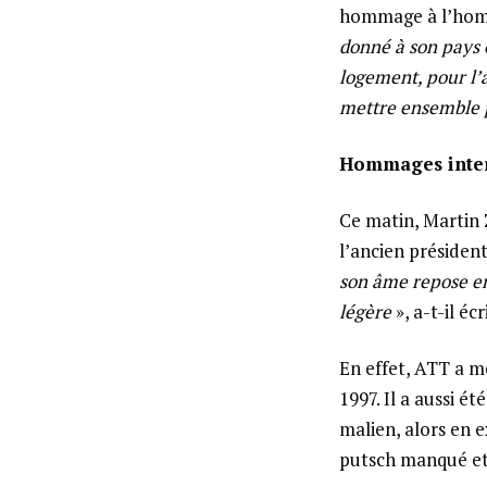
hommage à l’hom
donné à son pays e
logement, pour l’a
mettre ensemble p
Hommages inte
Ce matin, Martin 
l’ancien présiden
son âme repose en 
légère
», a-t-il écr
En effet, ATT a m
1997. Il a aussi é
malien, alors en e
putsch manqué et 