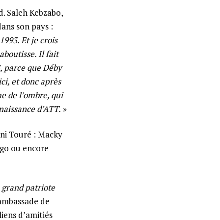
. Saleh Kebzabo,
dans son pays :
993. Et je crois
boutisse. Il fait
S, parce que Déby
ci, et donc après
me de l’ombre, qui
nnaissance d’ATT.
»
ni Touré : Macky
ogo ou encore
«
grand patriote
’ambassade de
iens d’amitiés