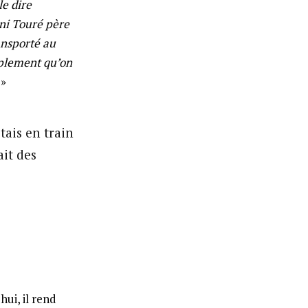
le dire
ni Touré père
ansporté au
mplement qu’on
»
étais en train
ait des
hui, il rend