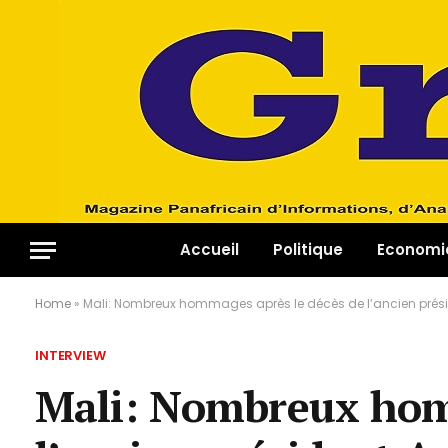
Accueil
Politique
Economi
Home
»
Mali: Nombreux hommages après le décès de l’ancien pré
INTERVIEW
Mali: Nombreux hom