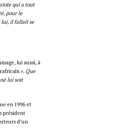
iote qui a tout
é, pour le
i, il fallait se
mage, lui aussi, à
rafricain »
. Que
né lui soit
que en 1996 et
en président
 auteurs d’un