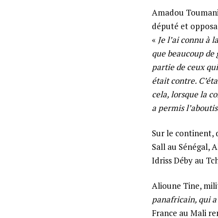
Amadou Toumani T
député et opposan
«
Je l’ai connu à 
que beaucoup de ge
partie de ceux qu
était contre. C’ét
cela, lorsque la c
a permis l’aboutis
Sur le continent,
Sall au Sénégal, 
Idriss Déby au Tc
Alioune Tine, mili
panafricain, qui 
France au Mali r