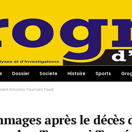
e
Dossier
Societe
Histoire
Sports
Gro
sident Amadou Toumani Touré
mages après le décès 