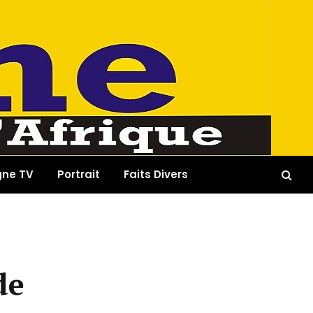
gne TV
Portrait
Faits Divers
de