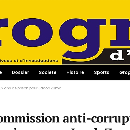
e
Dossier
Societe
Histoire
Sports
Gro
eux ans de prison pour Jacob Zuma
commission anti-corrup