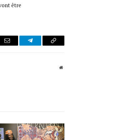
vont être
r
Email
Telegram
Copy
Link
Website