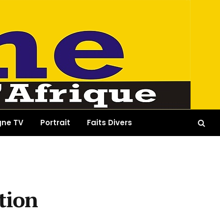
gne TV
Portrait
Faits Divers
tion