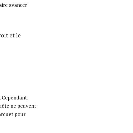
aire avancer
it et le
t. Cependant,
quête ne peuvent
parquet pour