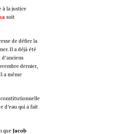
à la justice
uma
soit
cesse de défier la
er. Il a déjà été
 d’anciens
ovembre dernier,
 Il a même
 constitutionnelle
 d’eau qui a fait
in que
Jacob