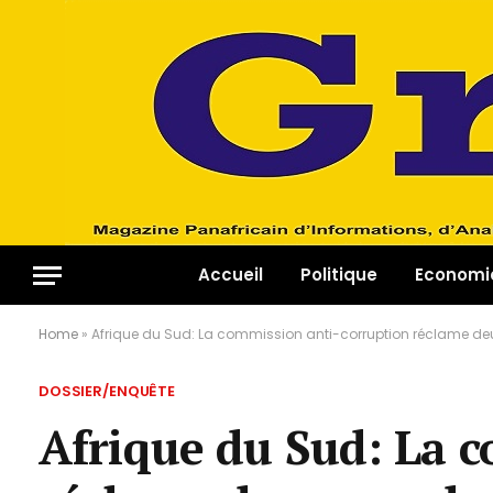
Accueil
Politique
Economi
Home
»
Afrique du Sud: La commission anti-corruption réclame d
DOSSIER/ENQUÊTE
Afrique du Sud: La 