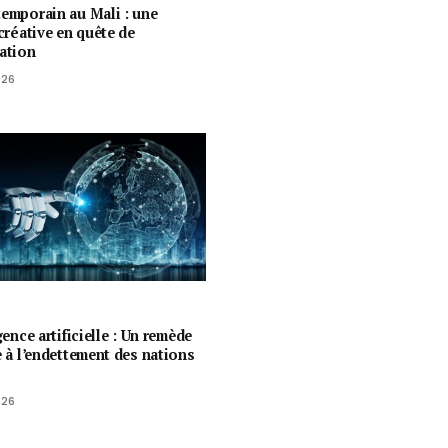
temporain au Mali : une
 créative en quête de
ration
026
igence artificielle : Un remède
e à l’endettement des nations
026