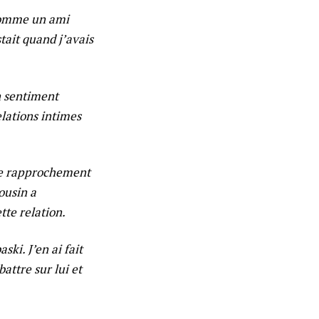
 comme un ami
tait quand j’avais
Un sentiment
elations intimes
re rapprochement
ousin a
tte relation.
ki. J’en ai fait
attre sur lui et