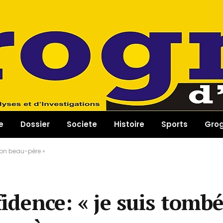
e
Dossier
Societe
Histoire
Sports
Gro
mon beau-père »
fidence: « je suis tomb