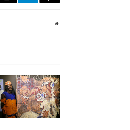
r
Email
Telegram
Copy
Link
Website