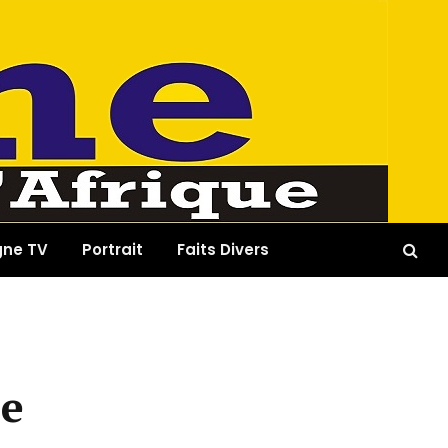
gne TV
Portrait
Faits Divers
ée