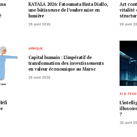
una
KATALA 2026: Fatoumata Binta Diallo,
Art con
une bâtisseuse de l’ombre mise en
vitalité
é
lumière
structu
26 avril 2026
26 avril 2
AFRIQUE
Capital humain : L’impératif de
transformation des investissements
en valeur économique au Maroc
25 avril 2026
AI & TECH
défi
L’intell
re
illusoir
?
25 avril 2