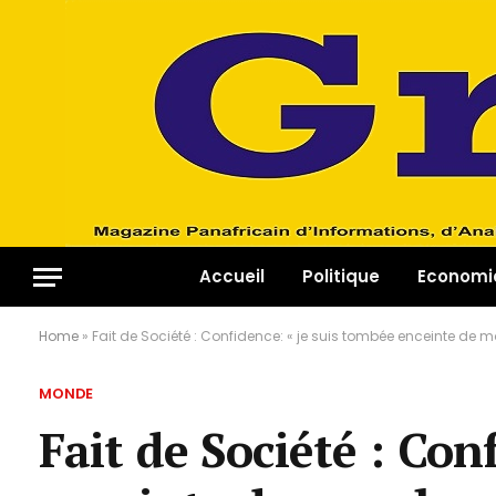
Accueil
Politique
Economi
Home
»
Fait de Société : Confidence: « je suis tombée enceinte de 
MONDE
Fait de Société : Con