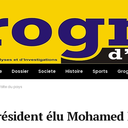
e
Dossier
Societe
Histoire
Sports
Gro
tête du pays
président élu Mohame