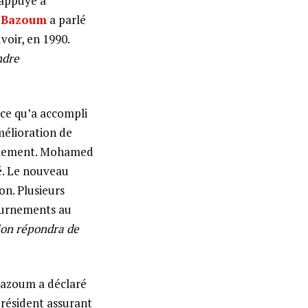
 appuyé à
 Bazoum
a parlé
voir, en 1990.
ndre
ce qu’a accompli
mélioration de
également. Mohamed
é. Le nouveau
on. Plusieurs
ournements au
ion répondra de
 Bazoum a déclaré
président assurant