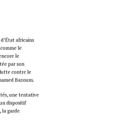
d’État africains
, comme le
encore le
tée par son
lutte contre le
 Mohamed Bazoum.
ités, une tentative
un dispositif
, la garde