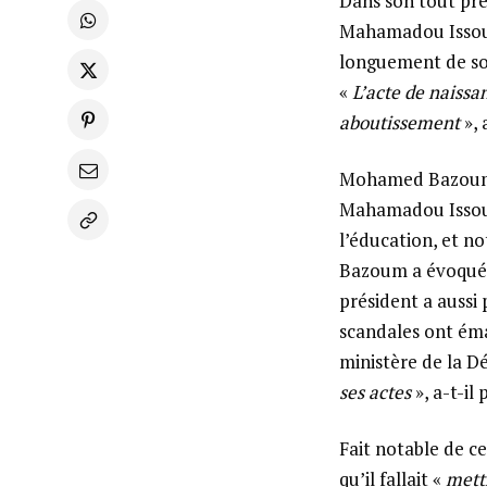
Dans son tout pr
Mahamadou Issoufo
longuement de son 
«
L’acte de naissa
aboutissement
», 
Mohamed Bazoum p
Mahamadou Issouf
l’éducation, et n
Bazoum a évoqué 
président a aussi 
scandales ont ém
ministère de la D
ses actes
», a-t-il
Fait notable de c
qu’il fallait «
mett