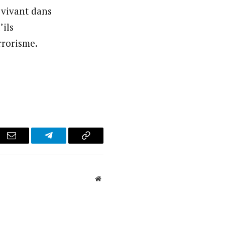
 vivant dans
’ils
rrorisme.
r
Email
Telegram
Copy
Link
Website