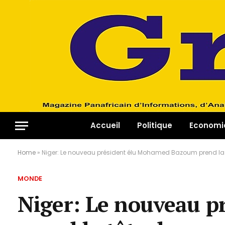
Accueil
Politique
Economi
Home
»
Niger: Le nouveau président élu Mohamed Bazoum prend la 
MONDE
Niger: Le nouveau 