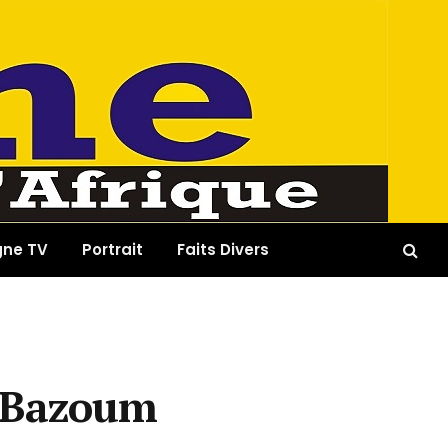
gne TV
Portrait
Faits Divers
d Bazoum