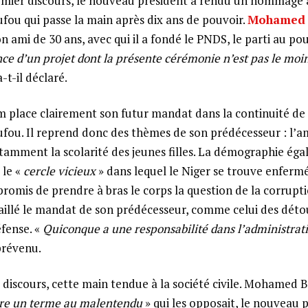
emier discours, le nouveau président a rendu un hommage
u qui passe la main après dix ans de pouvoir.
Mohamed
ami de 30 ans, avec qui il a fondé le PNDS, le parti au pou
nce d’un projet dont la présente cérémonie n’est pas le moi
a-t-il déclaré.
lace clairement son futur mandat dans la continuité de 
ou. Il reprend donc des thèmes de son prédécesseur : l’a
otamment la scolarité des jeunes filles. La démographie 
le «
cercle vicieux
» dans lequel le Niger se trouve enferm
promis de prendre à bras le corps la question de la corrupti
aillé le mandat de son prédécesseur, comme celui des dét
éfense. «
Quiconque a une responsabilité dans l’administrat
 prévenu.
e discours, cette main tendue à la société civile. Mohamed
re un terme au malentendu
» qui les opposait, le nouveau 