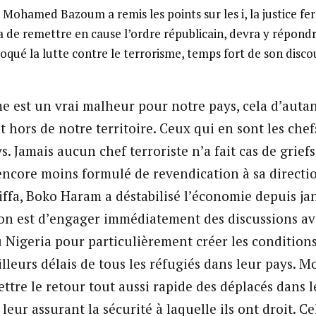
Mohamed Bazoum a remis les points sur les i, la justice fer
 de remettre en cause l’ordre républicain, devra y répondre
oqué la lutte contre le terrorisme, temps fort de son discou
me est un vrai malheur pour notre pays, cela d’auta
t hors de notre territoire. Ceux qui en sont les chef
s. Jamais aucun chef terroriste n’a fait cas de grief
 encore moins formulé de revendication à sa directio
iffa, Boko Haram a déstabilisé l’économie depuis jan
n est d’engager immédiatement des discussions av
u Nigeria pour particulièrement créer les condition
lleurs délais de tous les réfugiés dans leur pays. 
ttre le retour tout aussi rapide des déplacés dans l
 leur assurant la sécurité à laquelle ils ont droit. C