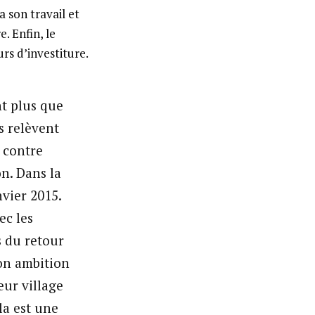
a son travail et
. Enfin, le
rs d’investiture.
nt plus que
s relèvent
s contre
n. Dans la
vier 2015.
ec les
s du retour
Mon ambition
eur village
ela est une