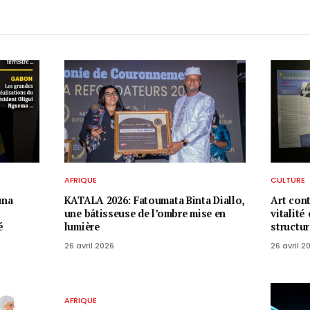
AFRIQUE
CULTURE
una
KATALA 2026: Fatoumata Binta Diallo,
Art con
une bâtisseuse de l’ombre mise en
vitalité
é
lumière
structu
26 avril 2026
26 avril 2
AFRIQUE