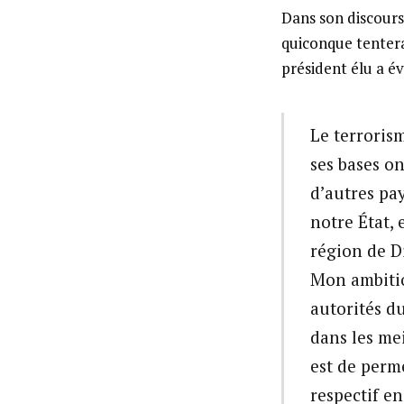
Dans son discours 
quiconque tentera
président élu a év
Le terroris
ses bases on
d’autres pay
notre État,
région de D
Mon ambitio
autorités d
dans les mei
est de perme
respectif en