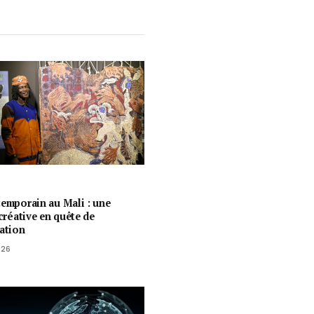
temporain au Mali : une
 créative en quête de
ration
026