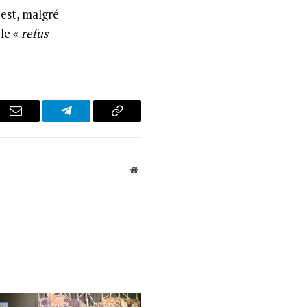
uest, malgré
le «
refus
r
Email
Telegram
Copy
Link
Website