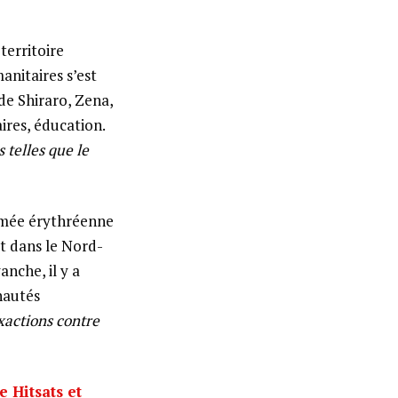
territoire
anitaires s’est
 de Shiraro, Zena,
ires, éducation.
s telles que le
rmée érythréenne
ut dans le Nord-
anche, il y a
nautés
xactions contre
 Hitsats et