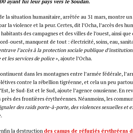
00 ayant fui leur pays vers le Soudan.
e la situation humanitaire, arrêtée au 31 mars, montre un 
ar la violence et la peur. Certes, dit l’Ocha, l’accès des hum
 habitants des campagnes et des villes de l’ouest, ainsi que
d-ouest, manquent de tout : électricité, soins, eau, sanita
entrave l’accès à la protection sociale publique d’institution
 et les services de police
», ajoute l’Ocha.
ontinuent dans les montagnes entre l’armée fédérale, l’a
plétives contre la rébellion tigréenne, et cela un peu parto
l’Est, le Sud-Est et le Sud, ajoute l’agence onusienne. En rev
 près des frontières érythréennes. Néanmoins, les commu
gnaler des raids porte-à-porte, des violences sexuelles et e
e.
nfin la destruction
des camps de réfugiés érythréens de