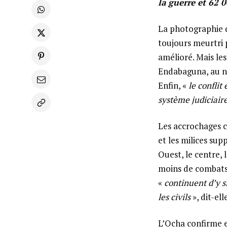
la guerre et 62 0
La photographie d
toujours meurtri p
amélioré. Mais les
Endabaguna, au nor
Enfin, «
le conflit 
système judiciaire
Les accrochages c
et les milices sup
Ouest, le centre, 
moins de combats
«
continuent d’y si
les civils
», dit-ell
L’Ocha confirme e