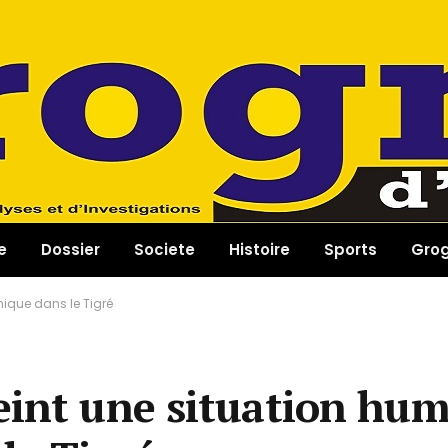
e
Dossier
Societe
Histoire
Sports
Gro
hique dans le Tigré
eint une situation hum