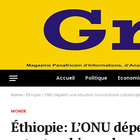
Accueil
Politique
Economi
Home
»
Éthiopie: L’ONU dépeint une situation humanitaire catastrop
MONDE
Éthiopie: L’ONU dép