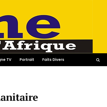
gne TV
Portrait
Faits Divers
anitaire