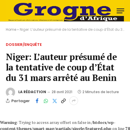
Home
»
Niger: L’auteur présumé de la tentative de coup d’État du 31 mars arrêté au Benin
DOSSIER/ENQUÊTE
Niger: L’auteur présumé de
la tentative de coup d’État
du 31 mars arrêté au Benin
LA RÉDACTION
28 avril 2021
2 Minutes de lecture
Partager
Warning
: Trying to access array offset on false in
/htdocs/wp-
content/themes/smart-mag/partials/single/featured.php
on line
78