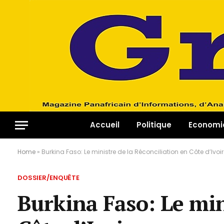
Accueil
Politique
Economi
Home
»
Burkina Faso: Le ministre de la Réconciliation en Côte d’Iv
DOSSIER/ENQUÊTE
Burkina Faso: Le min