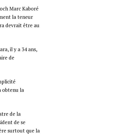
Roch Marc Kaboré
ment la teneur
ra devrait être au
ra, il y a 34 ans,
aire de
plicité
a obtenu la
stre de la
sident de se
ère surtout que la