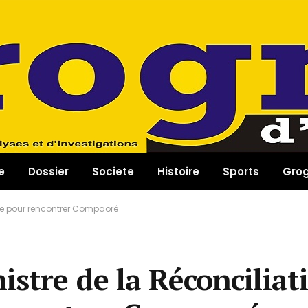
e
Dossier
Societe
Histoire
Sports
Gro
oire pour rencontrer Compaoré
istre de la Réconciliat