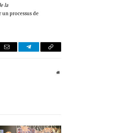
e la
ar un processus de
r
Email
Telegram
Copy
Link
Website