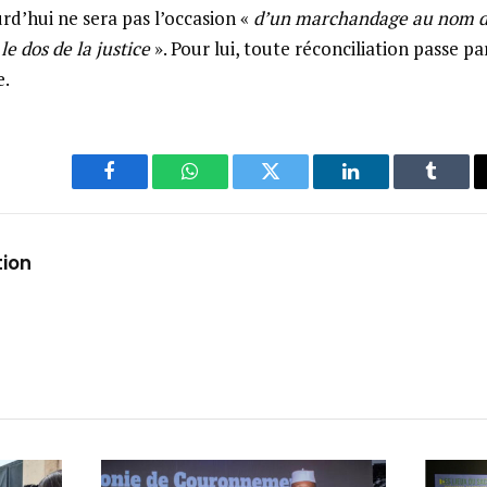
rd’hui ne sera pas l’occasion «
d’un marchandage au nom d
le dos de la justice
». Pour lui, toute réconciliation passe p
e.
Facebook
WhatsApp
Twitter
LinkedIn
Tumbl
tion