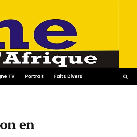
gne TV
Portrait
Faits Divers
ion en