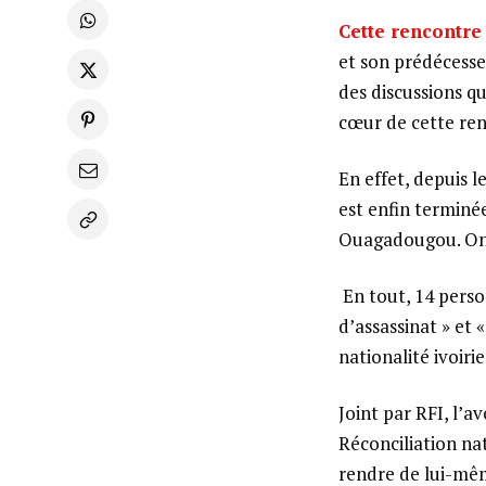
Cette rencontre
et son prédécesse
des discussions qu
cœur de cette ren
En effet, depuis l
est enfin terminée
Ouagadougou. On 
En tout, 14 pers
d’assassinat » et 
nationalité ivoiri
Joint par RFI, l’a
Réconciliation nat
rendre de lui-mêm