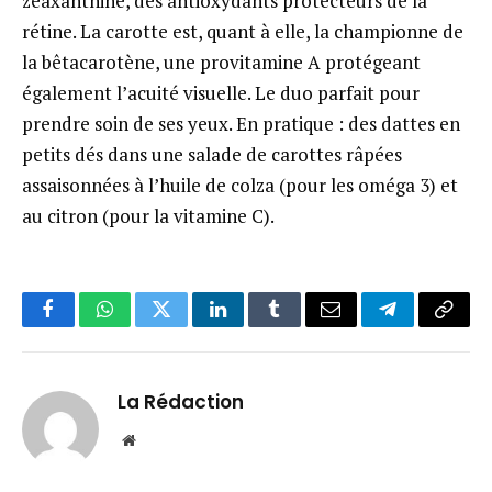
zéaxanthine, des antioxydants protecteurs de la
rétine. La carotte est, quant à elle, la championne de
la bêtacarotène, une provitamine A protégeant
également l’acuité visuelle. Le duo parfait pour
prendre soin de ses yeux. En pratique : des dattes en
petits dés dans une salade de carottes râpées
assaisonnées à l’huile de colza (pour les oméga 3) et
au citron (pour la vitamine C).
Facebook
WhatsApp
Twitter
LinkedIn
Tumblr
Email
Telegram
Copy
Link
La Rédaction
Website