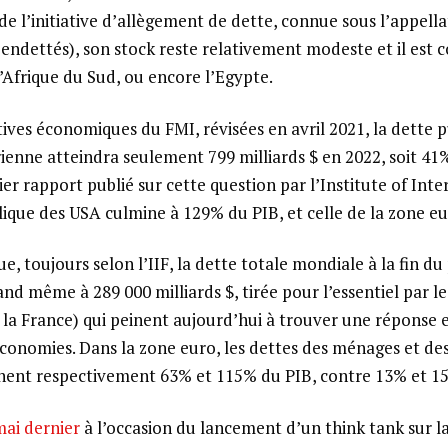
de l’initiative d’allègement de dette, connue sous l’appell
 endettés), son stock reste relativement modeste et il est 
Afrique du Sud, ou encore l’Egypte.
tives économiques du FMI, révisées en avril 2021, la dette 
rienne atteindra seulement 799 milliards $ en 2022, soit 41
ier rapport publié sur cette question par l’Institute of Int
blique des USA culmine à 129% du PIB, et celle de la zone e
ue, toujours selon l’IIF, la dette totale mondiale à la fin d
and même à 289 000 milliards $, tirée pour l’essentiel par l
la France) qui peinent aujourd’hui à trouver une réponse e
économies. Dans la zone euro, les dettes des ménages et de
gnent respectivement 63% et 115% du PIB, contre 13% et 1
mai dernier
à l’occasion du lancement d’un think tank sur l