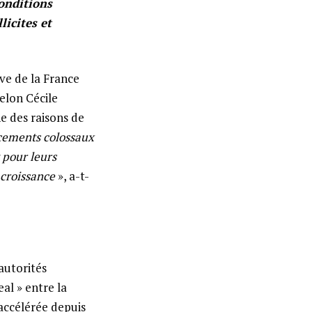
conditions
licites et
ive de la France
elon Cécile
e des raisons de
ncements colossaux
 pour leurs
 croissance
», a-t-
autorités
al » entre la
 accélérée depuis