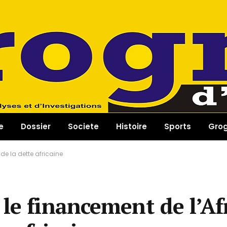
e
Dossier
Societe
Histoire
Sports
Gro
de la dette africaine
le financement de l’Af