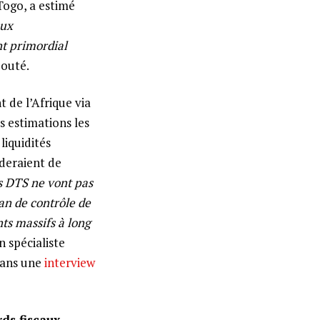
Togo, a estimé
aux
nt primordial
jouté.
 de l’Afrique via
s estimations les
liquidités
ideraient de
s DTS ne vont pas
lan de contrôle de
nts massifs à long
n spécialiste
dans une
interview
rds fiscaux