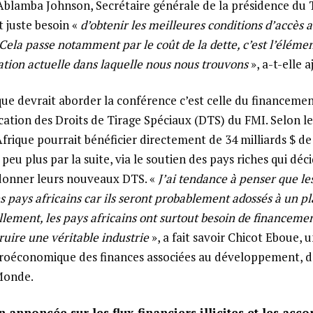
 Ablamba Johnson, Secrétaire générale de la présidence du 
t juste besoin «
d’obtenir les meilleures conditions d’accès 
Cela passe notamment par le coût de la dette, c’est l’éléme
ation actuelle dans laquelle nous nous trouvons
», a-t-elle a
que devrait aborder la conférence c’est celle du financement
cation des Droits de Tirage Spéciaux (DTS) du FMI. Selon le
Afrique pourrait bénéficier directement de 34 milliards $ de 
 peu plus par la suite, via le soutien des pays riches qui déc
donner leurs nouveaux DTS. «
J’ai tendance à penser que le
es pays africains car ils seront probablement adossés à un p
ellement, les pays africains ont surtout besoin de financeme
ruire une véritable industrie
», a fait savoir Chicot Eboue, u
acroéconomique des finances associées au développement, 
Monde.
 annoncée sur les flux financiers illicites et les acco