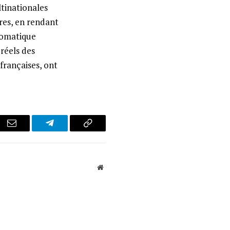
ltinationales
res, en rendant
tomatique
 réels des
 françaises, ont
r
Email
Telegram
Copy
Link
Website