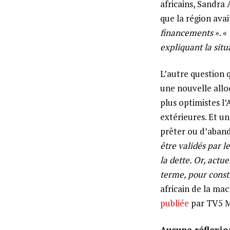
africains, Sandra
que la région avai
financements
». «
expliquant la situ
L’autre question 
une nouvelle allo
plus optimistes l’
extérieures. Et un
prêter ou d’aban
être validés par l
la dette. Or, actu
terme, pour const
africain de la m
publiée
par TV5 
Aucune réflexion