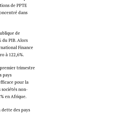
ations de PPTE
concentré dans
publique de
% du PIB. Alors
ernational Finance
uro à 122,6%.
u premier trimestre
es pays
fficace pour la
s sociétés non-
5% en Afrique.
a dette des pays