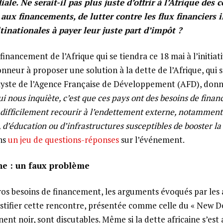
ale. Ne serait-il pas plus juste d’offrir à l’Afrique des 
aux financements, de lutter contre les flux financiers il
tinationales à payer leur juste part d’impôt ?
inancement de l’Afrique qui se tiendra ce 18 mai à l’initiat
nneur à proposer une solution à la dette de l’Afrique, qui s
lyste de l’Agence Française de Développement (AFD), donn
ui nous inquiète, c’est que ces pays ont des besoins de fina
t difficilement recourir à l’endettement externe, notamment
 d’éducation ou d’infrastructures susceptibles de booster la
ans
un jeu de questions-réponses
sur l’événement.
ine : un faux problème
 gros besoins de financement, les arguments évoqués par les 
ustifier cette rencontre, présentée comme celle du « New De
nent noir, sont discutables. Même si la dette africaine s’est