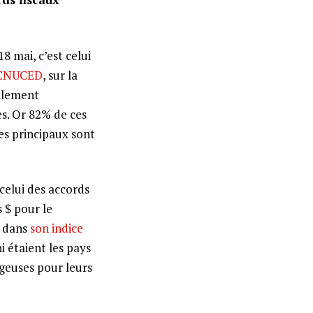
8 mai, c’est celui
CNUCED
, sur la
llement
es. Or 82% de ces
es principaux sont
 celui des accords
 $ pour le
, dans
son indice
i étaient les pays
ageuses pour leurs