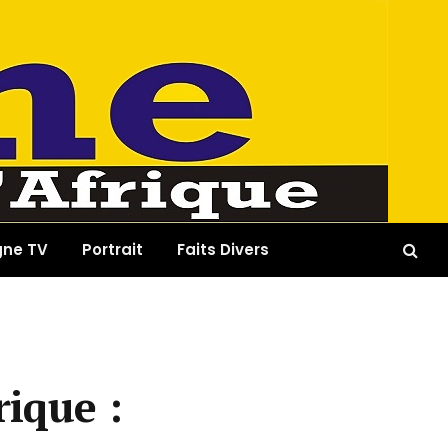
gne TV
Portrait
Faits Divers
rique :