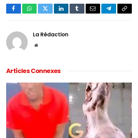
Facebook
WhatsApp
Twitter
LinkedIn
Tumblr
Email
Telegram
Copy
Link
La Rédaction
Website
Articles Connexes