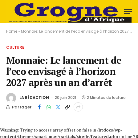
Home
»
Monnaie: Le lancement de l’eco envisagé à l’horizon 2027 après un an d’arrêt
CULTURE
Monnaie: Le lancement de
l’eco envisagé à l’horizon
2027 après un an d’arrêt
LA RÉDACTION
20 juin 2021
2 Minutes de lecture
Partager
Warning
: Trying to access array offset on false in
/htdocs/wp-
content/themes/smart-mag/partials/single/featured.php
on line
78