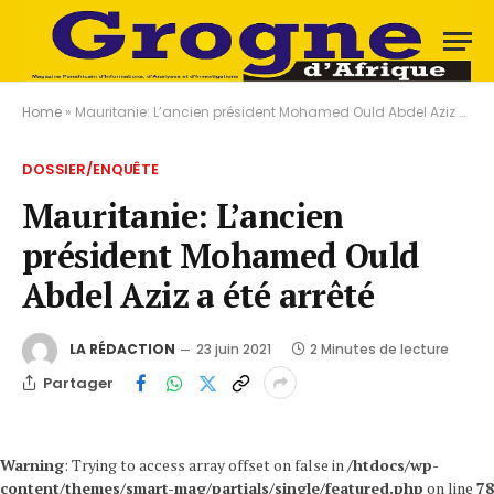
Home
»
Mauritanie: L’ancien président Mohamed Ould Abdel Aziz a été arrêté
DOSSIER/ENQUÊTE
Mauritanie: L’ancien
président Mohamed Ould
Abdel Aziz a été arrêté
LA RÉDACTION
23 juin 2021
2 Minutes de lecture
Partager
Warning
: Trying to access array offset on false in
/htdocs/wp-
content/themes/smart-mag/partials/single/featured.php
on line
78