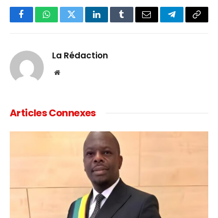
Facebook
WhatsApp
Twitter
LinkedIn
Tumblr
Email
Telegram
Copy
Link
La Rédaction
Website
Articles Connexes