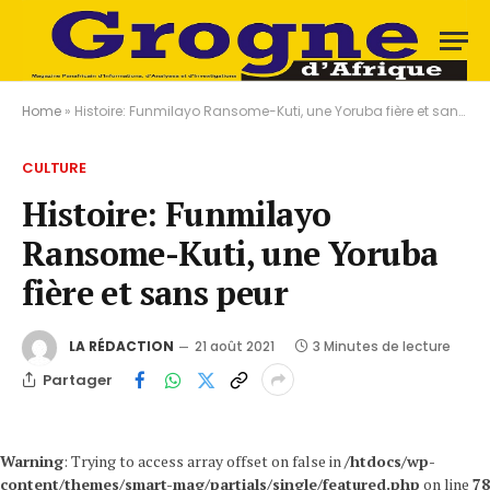
Home
»
Histoire: Funmilayo Ransome-Kuti, une Yoruba fière et sans peur
CULTURE
Histoire: Funmilayo
Ransome-Kuti, une Yoruba
fière et sans peur
LA RÉDACTION
21 août 2021
3 Minutes de lecture
Partager
Warning
: Trying to access array offset on false in
/htdocs/wp-
content/themes/smart-mag/partials/single/featured.php
on line
78