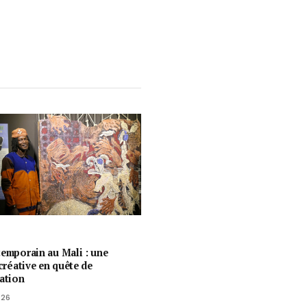
temporain au Mali : une
 créative en quête de
ration
026