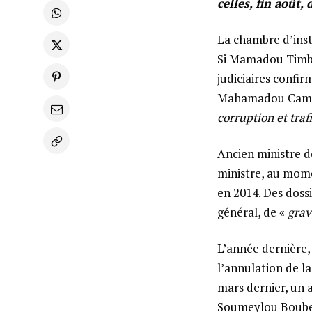
celles, fin août,
La chambre d’inst
Si Mamadou Timbo 
judiciaires confi
Mahamadou Camara.
corruption et traf
Ancien ministre d
ministre, au momen
en 2014. Des dossi
général, de «
grav
L’année dernière
l’annulation de l
mars dernier, un a
Soumeylou Boubeye