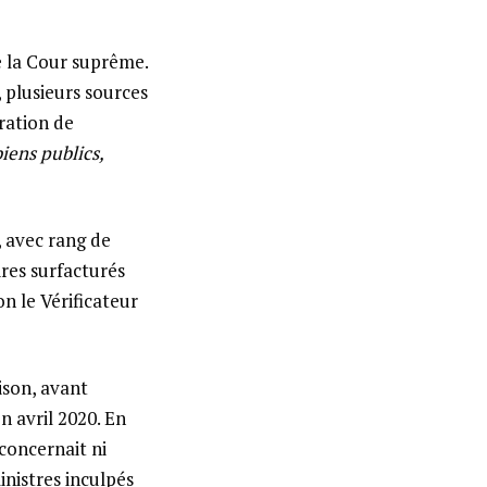
e la Cour suprême.
 plusieurs sources
ration de
iens publics,
, avec rang de
ires surfacturés
on le Vérificateur
ison, avant
n avril 2020. En
 concernait ni
nistres inculpés