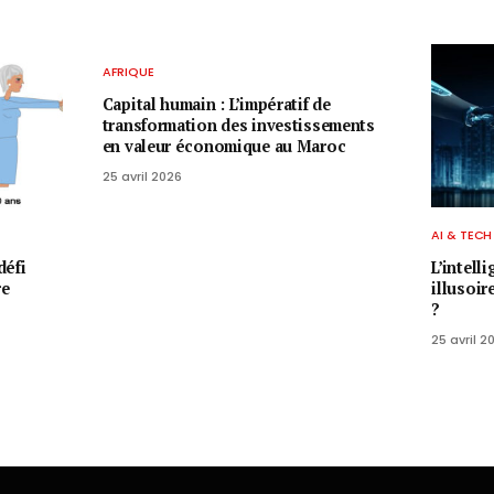
AFRIQUE
Capital humain : L’impératif de
transformation des investissements
en valeur économique au Maroc
25 avril 2026
AI & TECH
défi
L’intell
re
illusoir
?
25 avril 2