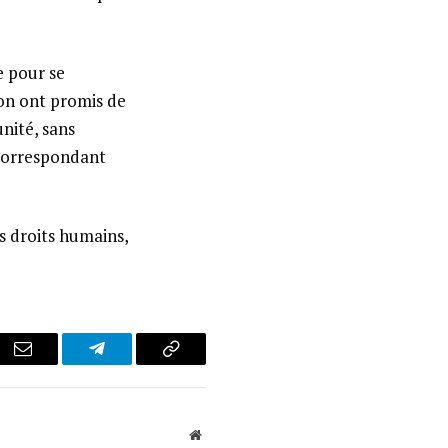
e pour se
ion ont promis de
unité, sans
correspondant
s droits humains,
r
Email
Telegram
Copy
Link
Website