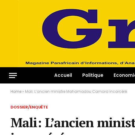
Accueil
Politique
Economi
Home
»
Mali: L’ancien ministre Mahamadou Camara incarcéré
DOSSIER/ENQUÊTE
Mali: L’ancien min