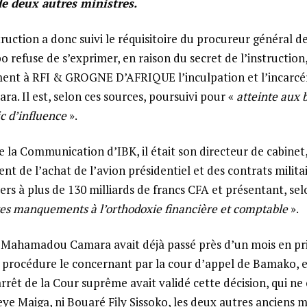
 de deux autres ministres.
ruction a donc suivi le réquisitoire du procureur général d
refuse de s’exprimer, en raison du secret de l’instruction,
rment à RFI & GROGNE D’AFRIQUE l’inculpation et l’incarcé
 Il est, selon ces sources, poursuivi pour «
atteinte aux b
ic d’influence
».
e la Communication d’IBK, il était son directeur de cabinet
t de l’achat de l’avion présidentiel et des contrats milita
ers à plus de 130 milliards de francs CFA et présentant, sel
es manquements à l’orthodoxie financière et comptable
».
, Mahamadou Camara avait déjà passé près d’un mois en pr
a procédure le concernant par la cour d’appel de Bamako, e
rrêt de la Cour suprême avait validé cette décision, qui ne
 Maiga, ni Bouaré Fily Sissoko, les deux autres anciens mi