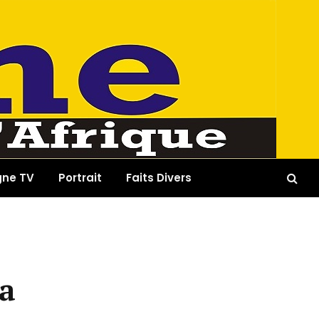
gne TV
Portrait
Faits Divers
a