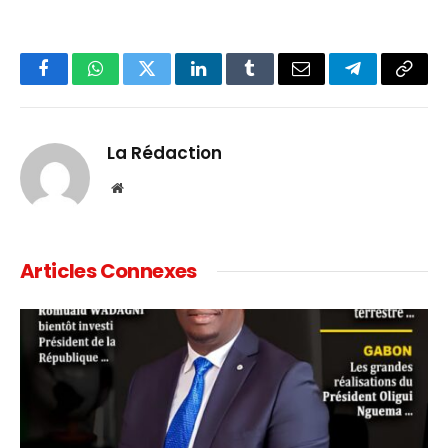
Facebook
WhatsApp
Twitter
LinkedIn
Tumblr
Email
Telegram
Copy
Link
La Rédaction
Website
Articles Connexes