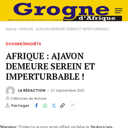
Home
»
AFRIQUE : AJAVON DEMEURE SEREIN ET IMPERTURBABLE !
DOSSIER/ENQUÊTE
AFRIQUE : AJAVON
DEMEURE SEREIN ET
IMPERTURBABLE !
LA RÉDACTION
27 septembre 2021
2 Minutes de lecture
Partager
Warning
: Trying to access array offset on false in
/htdocs/wp-