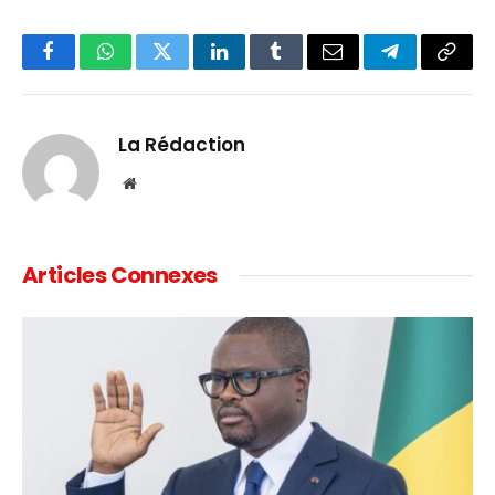
Facebook
WhatsApp
Twitter
LinkedIn
Tumblr
Email
Telegram
Copy
Link
La Rédaction
Website
Articles Connexes