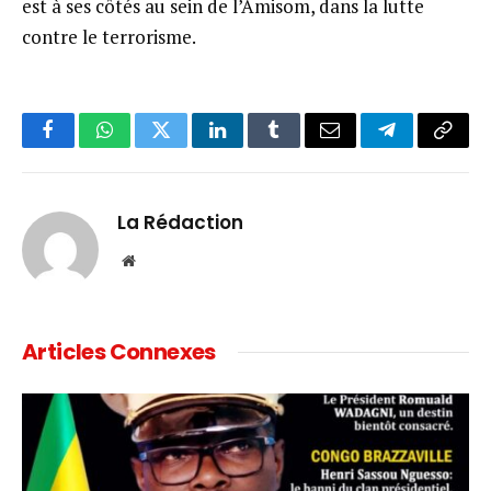
est à ses côtés au sein de l’Amisom, dans la lutte
contre le terrorisme.
Facebook
WhatsApp
Twitter
LinkedIn
Tumblr
Email
Telegram
Copy
Link
La Rédaction
Website
Articles Connexes