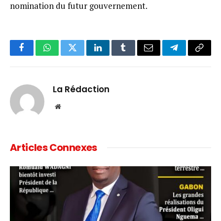
nomination du futur gouvernement.
Facebook
WhatsApp
Twitter
LinkedIn
Tumblr
Email
Telegram
Copy
Link
La Rédaction
Website
Articles Connexes