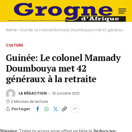
Home
»
Guinée: Le colonel Mamady Doumbouya met 42 généraux à la retraite
CULTURE
Guinée: Le colonel Mamady
Doumbouya met 42
généraux à la retraite
LA RÉDACTION
13 octobre 2021
2 Minutes de lecture
Partager
Warning
: Trying to access array offset on false in
/htdocs/wp-