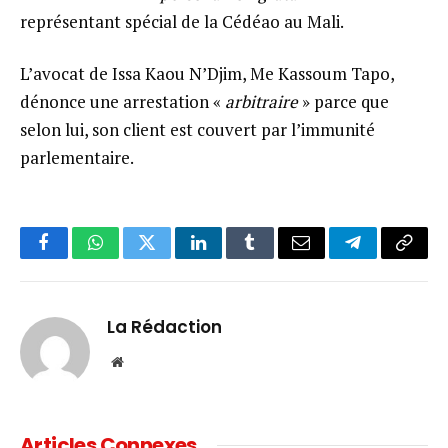
représentant spécial de la Cédéao au Mali.
L’avocat de Issa Kaou N’Djim, Me Kassoum Tapo,
dénonce une arrestation «
arbitraire
» parce que
selon lui, son client est couvert par l’immunité
parlementaire.
Facebook
WhatsApp
Twitter
LinkedIn
Tumblr
Email
Telegram
Copy
Link
La Rédaction
Website
Articles Connexes