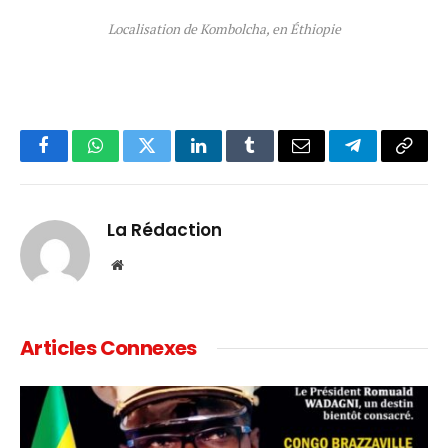
Localisation de Kombolcha, en Éthiopie
Facebook
WhatsApp
Twitter
LinkedIn
Tumblr
Email
Telegram
Copy
Link
La Rédaction
Website
Articles Connexes