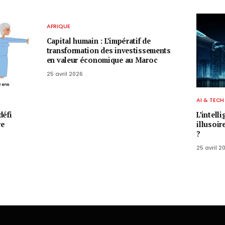
AFRIQUE
Capital humain : L’impératif de
transformation des investissements
en valeur économique au Maroc
25 avril 2026
AI & TECH
défi
L’intell
re
illusoir
?
25 avril 2