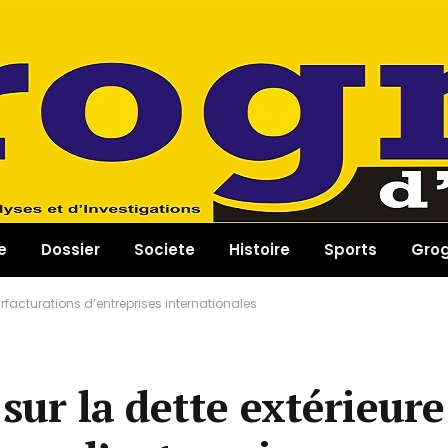
e
Dossier
Societe
Histoire
Sports
Gro
urfacturations d’entreprises internationales
sur la dette extérieur