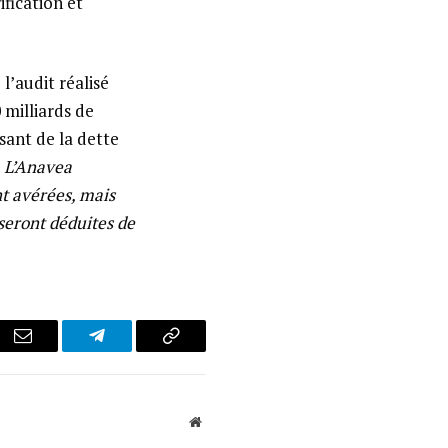
ification et
l’audit réalisé
 milliards de
sant de la dette
«
L’Anavea
nt avérées, mais
 seront déduites de
r
Email
Telegram
Copy
Link
Website