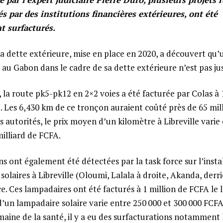
s par des institutions financières extérieures, ont été
t surfacturés.
la dette extérieure, mise en place en 2020, a découvert qu’
au Gabon dans le cadre de sa dette extérieure n’est pas jus
 la route pk5-pk12 en 2×2 voies a été facturée par Colas à 
. Les 6,430 km de ce tronçon auraient coûté près de 65 mil
s autorités, le prix moyen d’un kilomètre à Libreville varie
milliard de FCFA.
s ont également été détectées par la task force sur l’insta
olaires à Libreville (Oloumi, Lalala à droite, Akanda, derri
ce. Ces lampadaires ont été facturés à 1 million de FCFA le
 d’un lampadaire solaire varie entre 250 000 et 300 000 FCF
ine de la santé, il y a eu des surfacturations notamment 