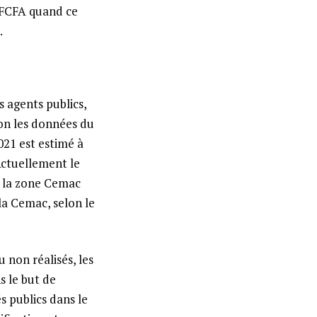
e FCFA quand ce
.
 agents publics,
lon les données du
021 est estimé à
Actuellement le
s la zone Cemac
la Cemac, selon le
 non réalisés, les
s le but de
 publics dans le