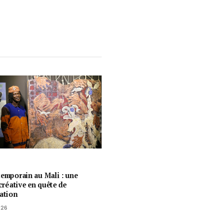
temporain au Mali : une
 créative en quête de
ration
026