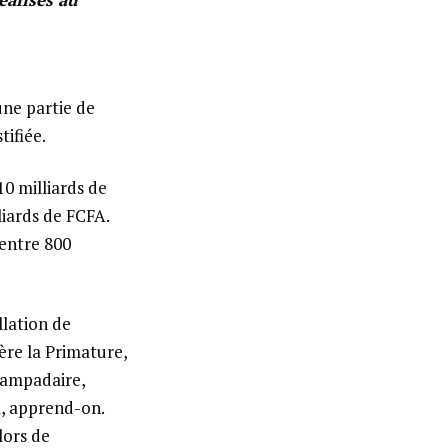
une partie de
tifiée.
10 milliards de
liards de FCFA.
 entre 800
llation de
ère la Primature,
 lampadaire,
A, apprend-on.
lors de