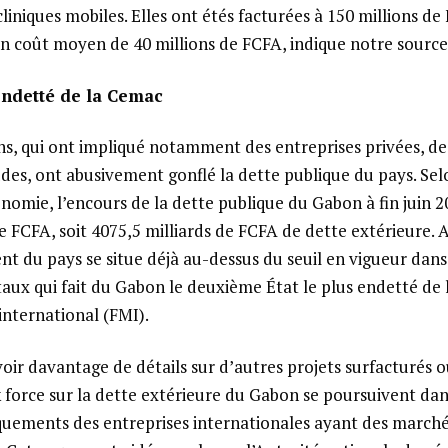
 cliniques mobiles. Elles ont étés facturées à 150 millions d
un coût moyen de 40 millions de FCFA, indique notre source
 endetté de la Cemac
ns, qui ont impliqué notamment des entreprises privées, des
udes, ont abusivement gonflé la dette publique du pays. Se
nomie, l’encours de la dette publique du Gabon à fin juin 2
de FCFA, soit 4075,5 milliards de FCFA de dette extérieure. 
t du pays se situe déjà au-dessus du seuil en vigueur dan
taux qui fait du Gabon le deuxième État le plus endetté de 
nternational (FMI).
ir davantage de détails sur d’autres projets surfacturés ou
k force sur la dette extérieure du Gabon se poursuivent dan
uements des entreprises internationales ayant des marchés