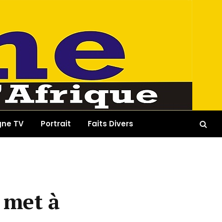
gne TV
Portrait
Faits Divers
e met à