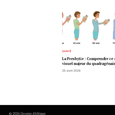
SANTÉ
La Presbytie : Comprendre ce 
visuel majeur du quadragénai
25 avril 2026
© 2026 Grogne d'Afrique