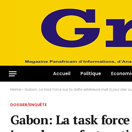
Accueil
Politique
Economi
Home
»
Gabon: La task force sur la dette extérieure met à jour des s
DOSSIER/ENQUÊTE
Gabon: La task force 