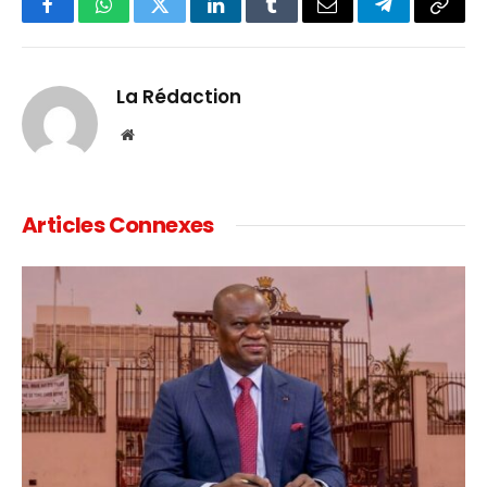
Facebook
WhatsApp
Twitter
LinkedIn
Tumblr
Email
Telegram
Copy
Link
La Rédaction
Website
Articles Connexes