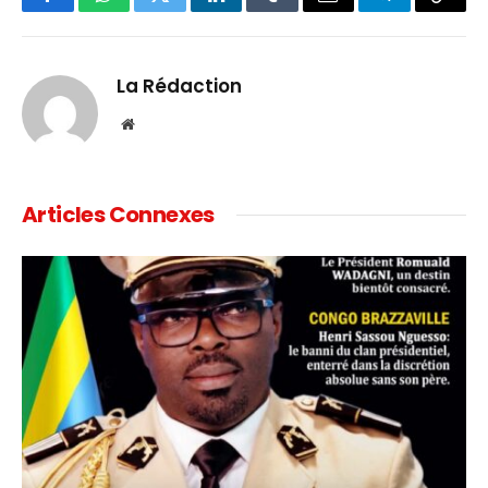
Facebook
WhatsApp
Twitter
LinkedIn
Tumblr
Email
Telegram
Copy
Link
La Rédaction
Website
Articles Connexes