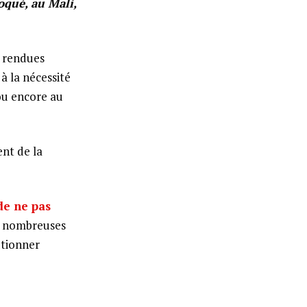
qué, au Mali,
é rendues
 à la nécessité
 ou encore au
ent de la
de ne pas
s nombreuses
utionner