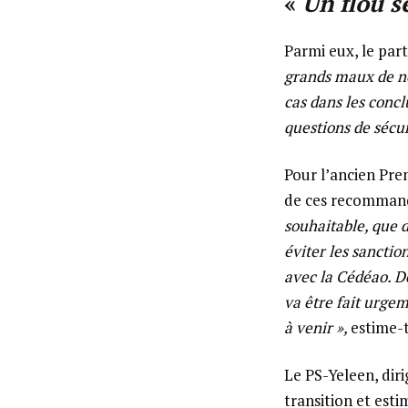
«
Un flou 
Parmi eux, le par
grands maux de no
cas dans les concl
questions de sécu
Pour l’ancien Pre
de ces recommand
souhaitable, que 
éviter les sanctio
avec la Cédéao. Do
va être fait urgem
à venir »,
estime-t-
Le PS-Yeleen, dir
transition et esti