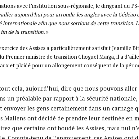
iations avec l’institution sous-régionale, le dirigeant du PS
ailler aujourd’hui pour arrondir les angles avec la Cédéao 
nternationale afin que nous sortions de cette transition. L’
 fin de la transition.
»
exercice des Assises a particulièrement satisfait Jeamille Bi
u Premier ministre de transition Choguel Maïga, il a d’ail
vaux et plaidé pour un allongement conséquent de la périod
tout cela, aujourd’hui, dire que nous pouvons aller
ns un préalable par rapport à la sécurité nationale,
it envoyer les gens certainement dans un carnage qu
s Maliens ont décidé de prendre leur destinée en m
rez que certains ont boudé les Assises, mais nul n’
le. Compte-tenu de l’engouement, ces Assises ont 