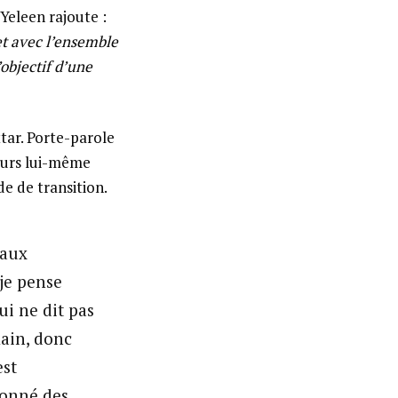
-Yeleen rajoute :
et avec l’ensemble
objectif d’une
ttar. Porte-parole
leurs lui-même
e de transition.
 aux
 je pense
i ne dit pas
ain, donc
est
donné des