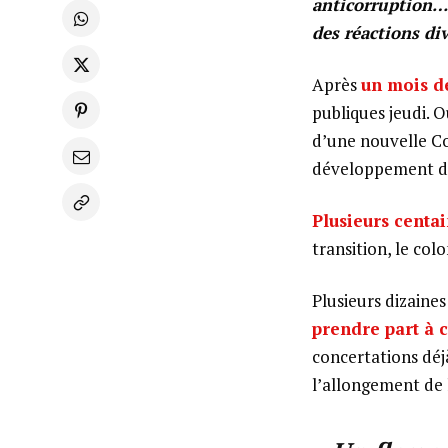
anticorruption…
des réactions di
Après
un mois de
publiques jeudi. O
d’une nouvelle Co
développement de
Plusieurs cent
transition, le col
Plusieurs dizaines
prendre part à c
concertations déj
l’allongement de l