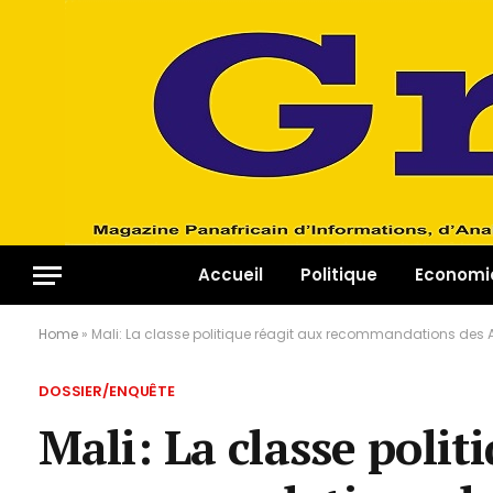
Accueil
Politique
Economi
Home
»
Mali: La classe politique réagit aux recommandations des 
DOSSIER/ENQUÊTE
Mali: La classe polit