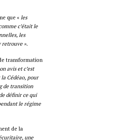
ime que «
les
comme c’était le
nnelles, les
 retrouve ».
 de transformation
on avis et c’est
t la Cédéao
,
pour
g de transition
de définir ce qui
 pendant le régime
ment de la
curitaire, une