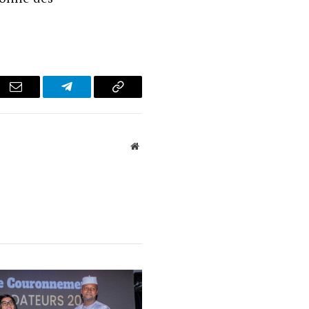
r
Email
Telegram
Copy
Link
Website