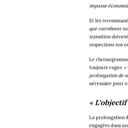
impasse économiqu
Et les recommanda
que corroborer nos
transition doivent 
respections nos 
Le chronogramme d
toujours vague. «
prolongation de s
nécessaire pour or
« L’objectif
La prolongation d
engagées dans un 