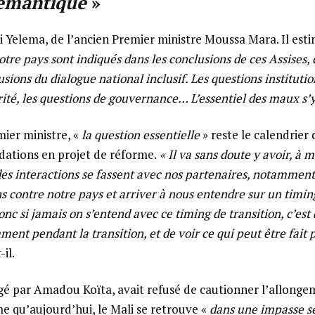
sémantique
»
ti Yelema, de l’ancien Premier ministre Moussa Mara. Il est
tre pays sont indiqués dans les conclusions de ces Assises, 
usions du dialogue national inclusif. Les questions institutio
rité, les questions de gouvernance… L’essentiel des maux s’y
mier ministre, «
la question essentielle
» reste le calendrier
ations en projet de réforme.
« Il va sans doute y avoir, à m
des interactions se fassent avec nos partenaires, notammen
ns contre notre pays et arriver à nous entendre sur un timin
nc si jamais on s’entend avec ce timing de transition, c’est 
ment pendant la transition, et de voir ce qui peut être fait
il.
igé par Amadou Koïta, avait refusé de cautionner l’allonge
me qu’aujourd’hui, le Mali se retrouve «
dans une impasse sé