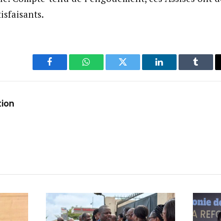
tisfaisants.
Facebook
WhatsApp
Twitter
LinkedIn
Tumbl
tion