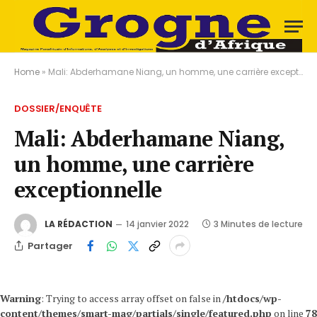
Home
»
Mali: Abderhamane Niang, un homme, une carrière exceptionnelle
DOSSIER/ENQUÊTE
Mali: Abderhamane Niang,
un homme, une carrière
exceptionnelle
LA RÉDACTION
14 janvier 2022
3 Minutes de lecture
Partager
Warning
: Trying to access array offset on false in
/htdocs/wp-
content/themes/smart-mag/partials/single/featured.php
on line
78