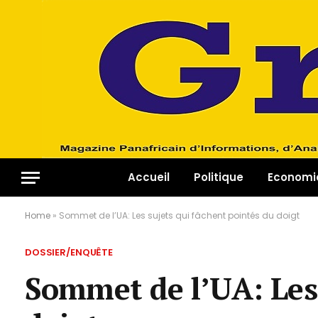
Accueil
Politique
Economi
Home
»
Sommet de l’UA: Les sujets qui fâchent pointés du doigt
DOSSIER/ENQUÊTE
Sommet de l’UA: Les 