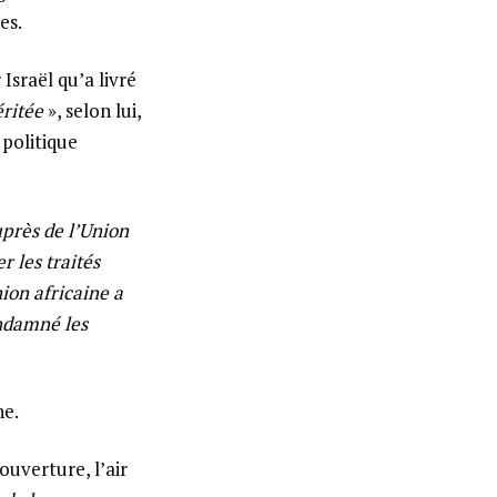
es.
Israël qu’a livré
ritée
», selon lui,
politique
uprès de l’Union
r les traités
nion africaine a
ondamné les
he.
ouverture, l’air