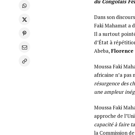
du Congolais Fél
Dans son discours
Faki Mahamat a dé
Il a surtout point
d’État à répétiti
Abeba,
Florence
Moussa Faki Maha
africaine n’a pas 
résurgence des ch
une ampleur inéga
Moussa Faki Maham
approche de l’Unio
capacité à faire t
la Commission de 