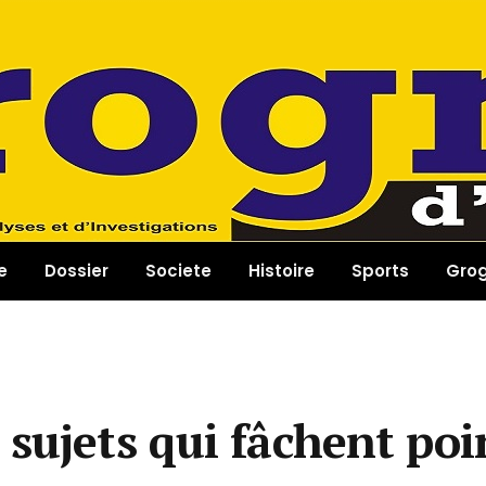
e
Dossier
Societe
Histoire
Sports
Gro
sujets qui fâchent poi