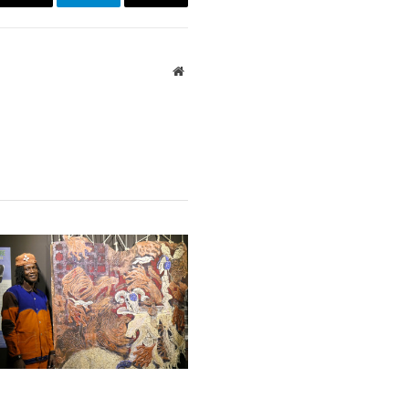
r
Email
Telegram
Copy
Link
Website