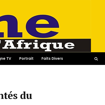
gne TV
Portrait
Faits Divers
ntés du