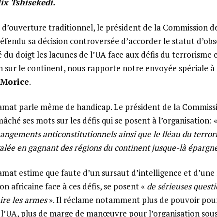
ix Tshisekedi.
 d’ouverture traditionnel, le président de la Commission d
fendu sa décision controversée d’accorder le statut d’obse
é du doigt les lacunes de l’UA face aux défis du terrorisme 
on sur le continent, nous rapporte notre envoyée spéciale à
 Morice
.
mat parle même de handicap. Le président de la Commissi
mâché ses mots sur les défis qui se posent à l’organisation: 
angements anticonstitutionnels ainsi que le fléau du terro
lée en gagnant des régions du continent jusque-là épargn
at estime que faute d’un sursaut d’intelligence et d’une
n africaine face à ces défis, se posent «
de sérieuses questi
aire les armes
». Il réclame notamment plus de pouvoir pour
l’UA, plus de marge de manœuvre pour l’organisation sous 