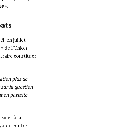
ue
».
bats
, en juillet
e
» de l’Union
traire constituer
ation plus de
 sur la question
t en parfaite
sujet à la
 garde contre