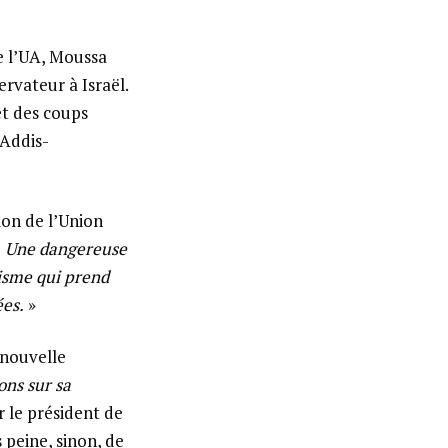
e l’UA, Moussa
rvateur à Israël.
et des coups
 Addis-
on de l’Union
«
Une dangereuse
risme qui prend
ées.
»
 nouvelle
ons sur sa
 le président de
peine, sinon, de