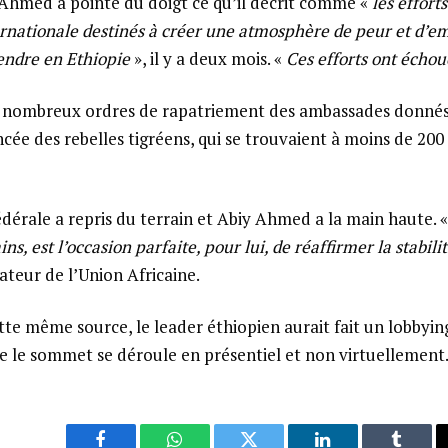
Ahmed a pointé du doigt ce qu’il décrit comme «
les efforts
nationale destinés à créer une atmosphère de peur et d’e
endre en Ethiopie
», il y a deux mois. «
Ces efforts ont échou
aux nombreux ordres de rapatriement des ambassades donné
ée des rebelles tigréens, qui se trouvaient à moins de 200
édérale a repris du terrain et Abiy Ahmed a la main haute. 
ins, est l’occasion parfaite, pour lui, de réaffirmer la stabili
ateur de l’Union Africaine.
te même source, le leader éthiopien aurait fait un lobbying
ue le sommet se déroule en présentiel et non virtuellement