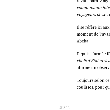
revanchard. Abiy 
communauté inter
voyageurs de se r
Il se réfère ici 
moment de l’avanc
Abeba.
Depuis, l’armée f
chefs d’Etat africa
affirme un observ
Toujours selon cet
coulisses, pour q
SHARE.