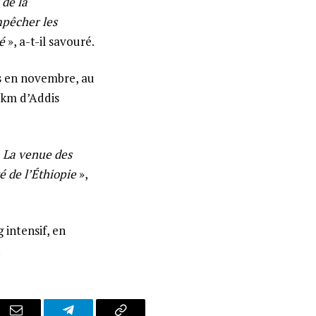
 de la
mpêcher les
é
», a-t-il savouré.
s en novembre, au
 km d’Addis
«
La venue des
té de l’Éthiopie
»,
 intensif, en
.