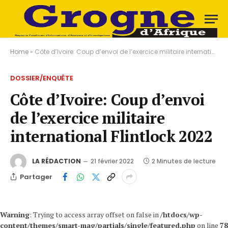
Home
»
Côte d’Ivoire: Coup d’envoi de l’exercice militaire international Flintlock 2022
DOSSIER/ENQUÊTE
Côte d’Ivoire: Coup d’envoi
de l’exercice militaire
international Flintlock 2022
LA RÉDACTION
21 février 2022
2 Minutes de lecture
Partager
Warning
: Trying to access array offset on false in
/htdocs/wp-
content/themes/smart-mag/partials/single/featured.php
on line
78