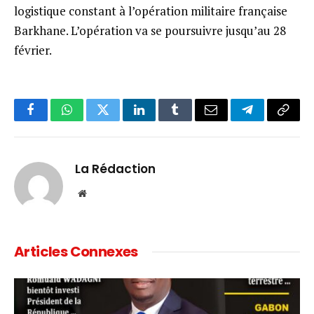
logistique constant à l’opération militaire française
Barkhane. L’opération va se poursuivre jusqu’au 28
février.
Facebook
WhatsApp
Twitter
LinkedIn
Tumblr
Email
Telegram
Copy
Link
La Rédaction
Website
Articles Connexes