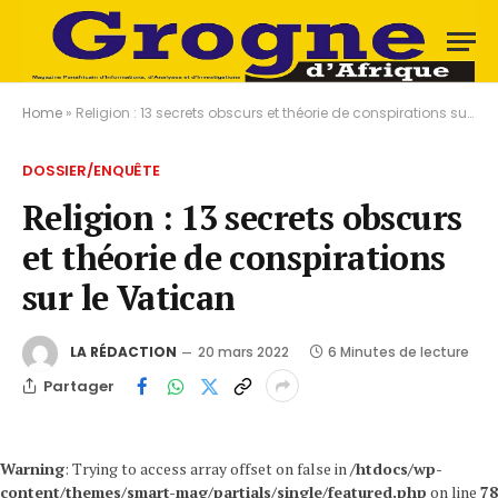
Home
»
Religion : 13 secrets obscurs et théorie de conspirations sur le Vatican
DOSSIER/ENQUÊTE
Religion : 13 secrets obscurs
et théorie de conspirations
sur le Vatican
LA RÉDACTION
20 mars 2022
6 Minutes de lecture
Partager
Warning
: Trying to access array offset on false in
/htdocs/wp-
content/themes/smart-mag/partials/single/featured.php
on line
78