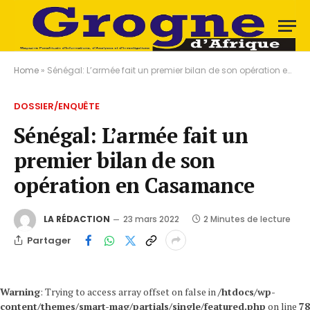
Home
»
Sénégal: L’armée fait un premier bilan de son opération en Casamance
DOSSIER/ENQUÊTE
Sénégal: L’armée fait un
premier bilan de son
opération en Casamance
LA RÉDACTION
23 mars 2022
2 Minutes de lecture
Partager
Warning
: Trying to access array offset on false in
/htdocs/wp-
content/themes/smart-mag/partials/single/featured.php
on line
78