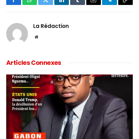
Facebook
WhatsApp
Twitter
LinkedIn
Tumblr
Email
Telegram
Copy
Link
La Rédaction
Website
Articles Connexes