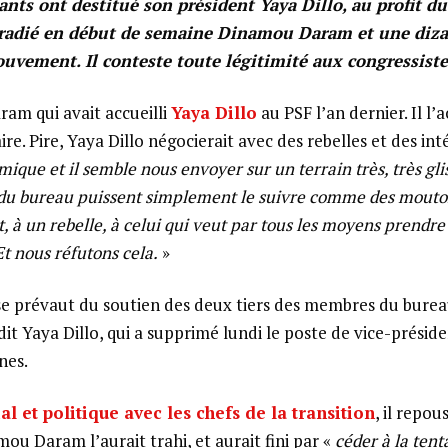
ants ont destitué son président Yaya Dillo, au profit du
t radié en début de semaine Dinamou Daram et une diz
vement. Il conteste toute légitimité aux congressiste
am qui avait accueilli
Yaya Dillo
au PSF l’an dernier. Il l
ire. Pire, Yaya Dillo négocierait avec des rebelles et des inté
amique et il semble nous envoyer sur un terrain très, très glis
du bureau puissent simplement le suivre comme des mouto
t, à un rebelle, à celui qui veut par tous les moyens prendre
Et nous réfutons cela.
»
 prévaut du soutien des deux tiers des membres du bureau
 dit Yaya Dillo, qui a supprimé lundi le poste de vice-présid
nes.
al et politique avec les chefs de la transition
, il repou
ou Daram l’aurait trahi, et aurait fini par «
céder à la tent