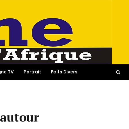
gne TV
Portrait
Faits Divers
 autour