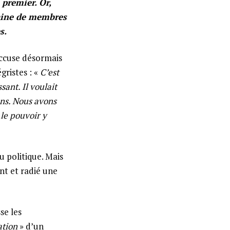
 premier. Or,
aine de membres
s.
’accuse désormais
gristes : «
C’est
sant. Il voulait
ns. Nous avons
 le pouvoir y
 politique. Mais
ent et radié une
sse les
ation
» d’un