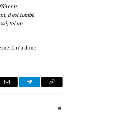
fférents
t, il est tombé
osé, tel un
rne. Il n’a donc
r
Email
Telegram
Copy
Link
Website