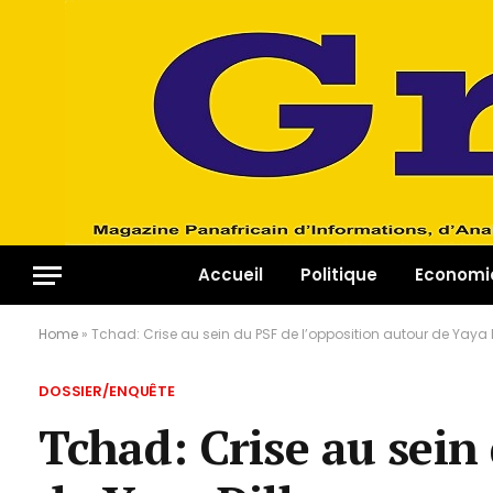
Accueil
Politique
Economi
Home
»
Tchad: Crise au sein du PSF de l’opposition autour de Yaya D
DOSSIER/ENQUÊTE
Tchad: Crise au sein