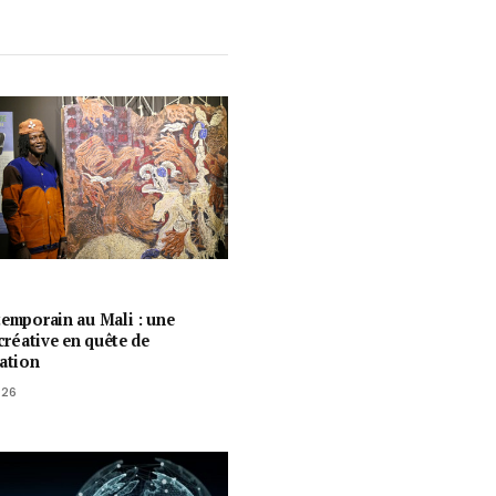
temporain au Mali : une
 créative en quête de
ration
026