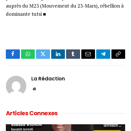
auprès du M23 (Mouvement du 23-Mars), rébellion à
dominante tutsi ■
Facebook
WhatsApp
Twitter
LinkedIn
Tumblr
Email
Telegram
Copy
Link
La Rédaction
Website
Articles Connexes