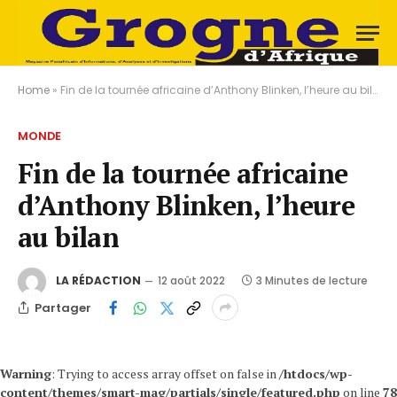
Home
»
Fin de la tournée africaine d’Anthony Blinken, l’heure au bilan
MONDE
Fin de la tournée africaine
d’Anthony Blinken, l’heure
au bilan
LA RÉDACTION
12 août 2022
3 Minutes de lecture
Partager
Warning
: Trying to access array offset on false in
/htdocs/wp-
content/themes/smart-mag/partials/single/featured.php
on line
78