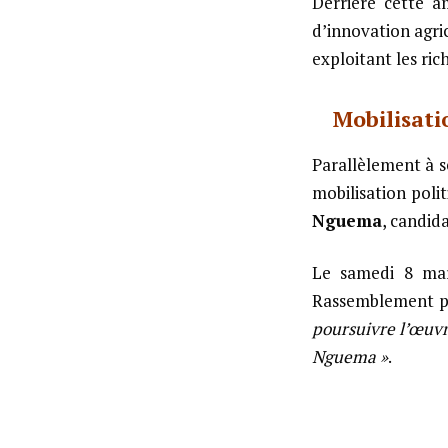
Derrière cette a
d’innovation agri
exploitant les ric
Mobilisati
Parallèlement à 
mobilisation poli
Nguema
, candida
Le samedi 8 mars
Rassemblement pou
poursuivre l’œuvr
Nguema »
.