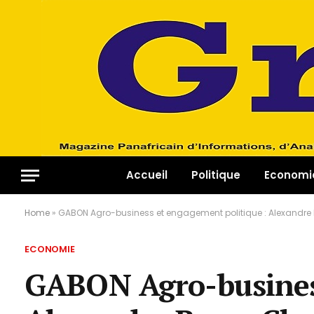
Accueil
Politique
Economi
Home
»
GABON Agro-business et engagement politique : Alexandre 
ECONOMIE
GABON Agro-business