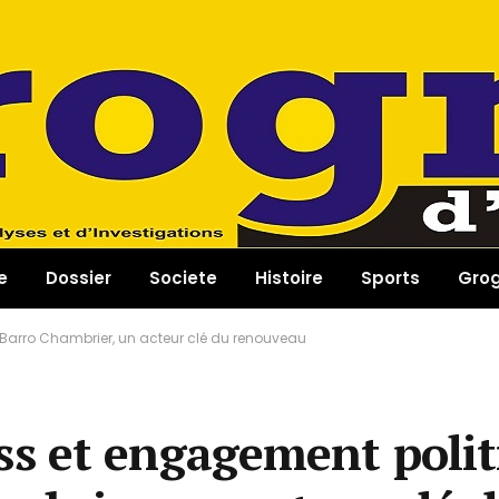
e
Dossier
Societe
Histoire
Sports
Gro
Barro Chambrier, un acteur clé du renouveau
 et engagement polit