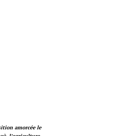
sition amorcée le
ù l’agriculture,