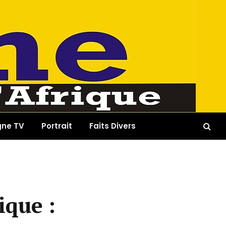
gne TV
Portrait
Faits Divers
ique :