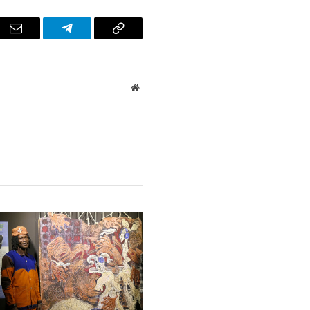
r
Email
Telegram
Copy
Link
Website