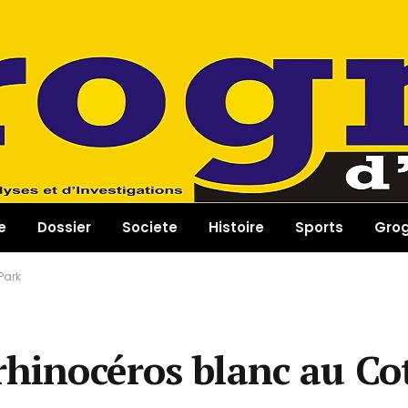
e
Dossier
Societe
Histoire
Sports
Gro
Park
rhinocéros blanc au Co