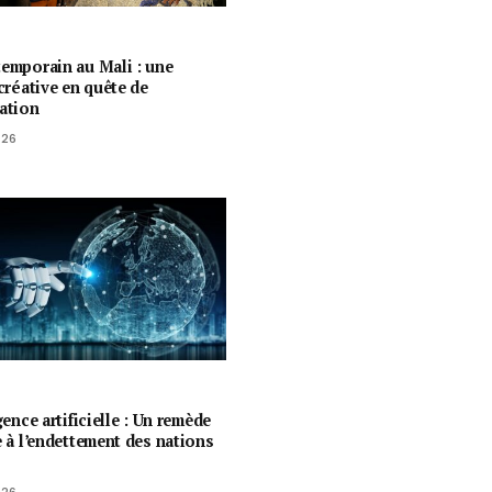
temporain au Mali : une
 créative en quête de
ration
026
igence artificielle : Un remède
e à l’endettement des nations
026