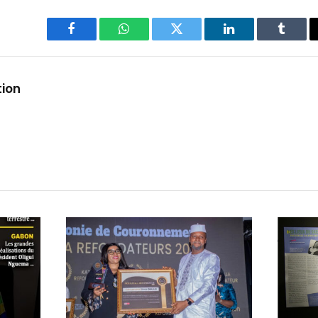
Facebook
WhatsApp
Twitter
LinkedIn
Tumbl
tion