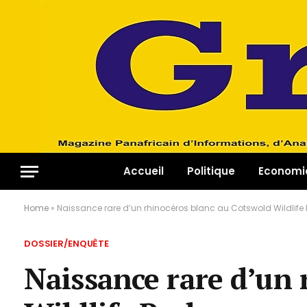
Accueil
Politique
Economi
Home
»
Naissance rare d’un rhinocéros blanc au Cotswold Wildlife 
DOSSIER/ENQUÊTE
Naissance rare d’un 