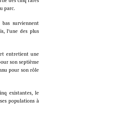
tie des cinq rares
u parc.
 bas surviennent
s, l’une des plus
et entretient une
pour son septième
nnu pour son rôle
nq existantes, le
ses populations à