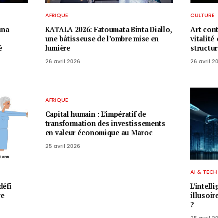
AFRIQUE
CULTURE
una
KATALA 2026: Fatoumata Binta Diallo,
Art con
une bâtisseuse de l’ombre mise en
vitalité
é
lumière
structu
26 avril 2026
26 avril 2
AFRIQUE
Capital humain : L’impératif de
transformation des investissements
en valeur économique au Maroc
25 avril 2026
AI & TECH
défi
L’intell
re
illusoir
?
25 avril 2