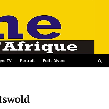
gne TV
Portrait
Faits Divers
tswold