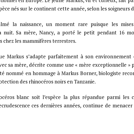
onnel en Europe. Le jeune Markus, vif et curieux, fait par
pèce nés sur le continent cette année, selon les soigneurs d
lmé la naissance, un moment rare puisque les mises
a nuit. Sa mère, Nancy, a porté le petit pendant 16 moi
s chez les mammifères terrestres.
ue Markus s’adapte parfaitement à son environnement 
avec sa mère, décrite comme une « mère exceptionnelle » 
 été nommé en hommage à Markus Borner, biologiste reco
otection des rhinocéros noirs en Tanzanie.
océros blanc soit l’espèce la plus répandue parmi les ci
ecrudescence ces dernières années, continue de menacer 