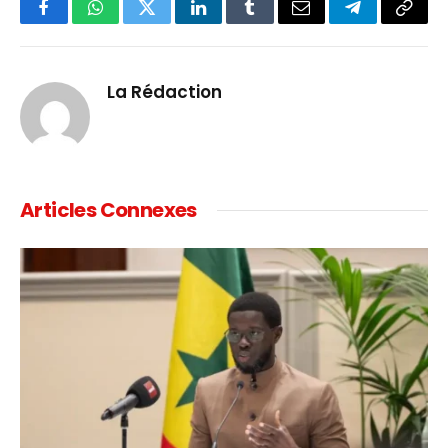
Facebook
WhatsApp
Twitter
LinkedIn
Tumblr
Email
Telegram
Copy
Link
La Rédaction
Articles Connexes